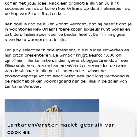
komen met jouw idee! Maak een promotiefilm van 30 à 40
seconden van woontoren New Orleans op de Wilhelminapier op
de Kop van Zuid in Rotterdam.
OVER LANTARENVENSTER
Wat we doen
Het doel is dat de kijker wordt verrast, dat hij beseft dat je
in woontoren New Orleans ‘bereikbaar luxueus’ kunt wonen en
Werken bij
dat de Wilhelminapier veel te bieden heeft. De film mag geen
Wie is wie
standaard woonpromotie zijn.
Word vriend
Een jury selecteert drie inzenders, die hun idee uitwerken en
Historie
hun pitch presenteren. De winnaar krijgt &euro; 4.000 om
Partners
zijn/haar film te maken, indien gewenst bijgestaan door een
filmcoach. Vesteda en LantarenVenster vermelden de naam
Huisregels
van de winnaar in alle pr-uitingen en het winnende
Privacyverklaring
promotiespotje wordt maar liefst een jaar lang vertoond in
de reclameblokken voorafgaand aan de films in de zalen van
Integriteits- en gedragscode
LantarenVenster.
Duurzaamheid
Culturele boycot Israël
Ruimte voor artistieke vrijheid – VNPF
LantarenVenster maakt gebruik van
cookies