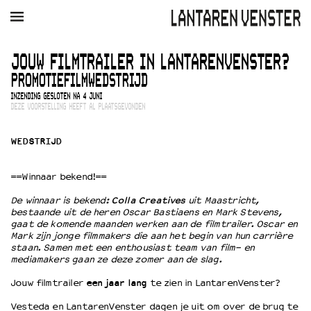
AGENDA
FILM
MUZIEK
RESTAURANT
VERHUUR
JOUW FILMTRAILER IN LANTARENVENSTER?
PROMOTIEFILMWEDSTRIJD
Winkelmandje
Zoek
INZENDING GESLOTEN NA 4 JUNI
DEZE VOORSTELLING HEEFT AL PLAATSGEVONDEN
PLAN JE BEZOEK
Openingstijden & contact
WEDSTRIJD
Bereikbaarheid
Kaartverkoop
==Winnaar bekend!==
De winnaar is bekend:
Colla Creatives
uit Maastricht,
bestaande uit de heren Oscar Bastiaens en Mark Stevens,
gaat de komende maanden werken aan de filmtrailer. Oscar en
EDUCATIE
Mark zijn jonge filmmakers die aan het begin van hun carrière
Schoolvoorstellingen
staan. Samen met een enthousiast team van film- en
mediamakers gaan ze deze zomer aan de slag.
Filmprogramma’s Primair Onderwijs
Filmprogramma’s VO/MBO
Jouw filmtrailer
een jaar lang
te zien in LantarenVenster?
Speciale educatieprogramma’s
Vesteda en LantarenVenster dagen je uit om over de brug te