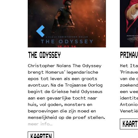
ICL
THE ODYSSEY
PRIMAV
k je de
Christopher Nolans The Odyssey
Het Ita
aires
brengt Homerus' legendarische
'Primave
on
epos tot leven als een groots
van de 
…
avontuur. Na de Trojaanse Oorlog
zoekende
begint de Griekse held Odysseus
een wee
aan een gevaarlijke tocht naar
identit
huis, vol goden, monsters en
Antonio
beproevingen die zijn moed en
Venetië
menselijkheid op de proef stellen.
KAART
meer info…
KAARTEN