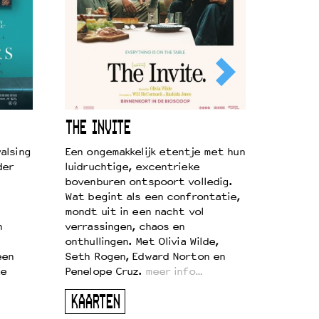
THE INVITE
alsing
Een ongemakkelijk etentje met hun
der
luidruchtige, excentrieke
bovenburen ontspoort volledig.
Wat begint als een confrontatie,
mondt uit in een nacht vol
n
verrassingen, chaos en
onthullingen. Met Olivia Wilde,
een
Seth Rogen, Edward Norton en
te
Penelope Cruz.
meer info…
KAARTEN