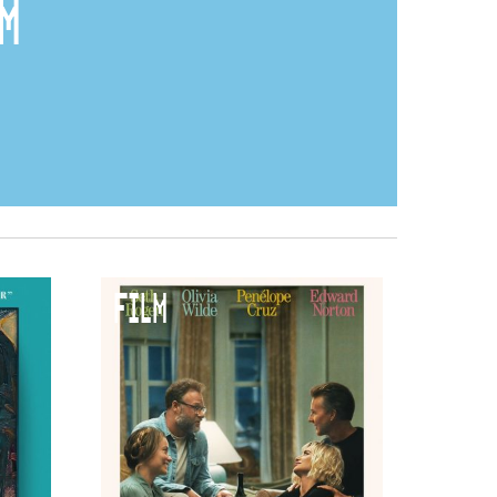
M
FILM