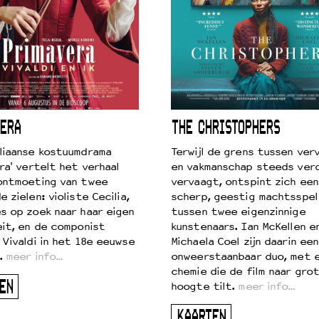
ERA
THE CHRISTOPHERS
liaanse kostuumdrama
Terwijl de grens tussen verv
ra' vertelt het verhaal
en vakmanschap steeds ver
ontmoeting van twee
vervaagt, ontspint zich een
 zielen: violiste Cecilia,
scherp, geestig machtsspel
s op zoek naar haar eigen
tussen twee eigenzinnige
eit, en de componist
kunstenaars. Ian McKellen e
 Vivaldi in het 18e eeuwse
Michaela Coel zijn daarin een
.
meer info…
onweerstaanbaar duo, met 
chemie die de film naar gro
EN
hoogte tilt.
meer info…
KAARTEN