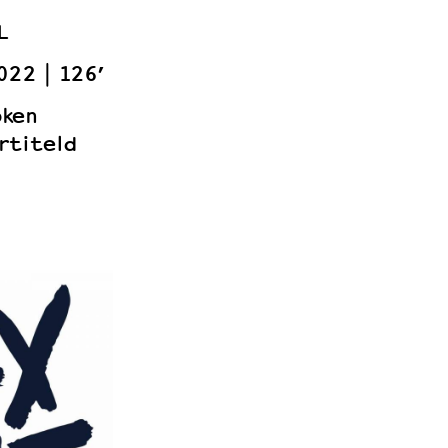
L
022
126’
oken
rtiteld