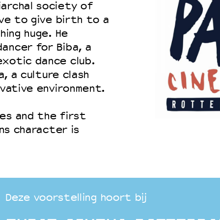
archal society of
ave to give birth to a
thing huge. He
ancer for Biba, a
exotic dance club.
a, a culture clash
rvative environment.
es and the first
ans character is
Deze voorstelling hoort bij