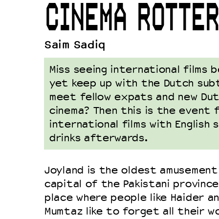
CINEMA ROTTE
Duurzaamheid
Culturele boycot Israël
Saim Sadiq
Ruimte voor artistieke vrijheid –
Miss seeing international films 
yet keep up with the Dutch sub
meet fellow expats and new Dut
cinema? Then this is the event 
international films with English
drinks afterwards.
Joyland is the oldest amusement 
capital of the Pakistani province 
place where people like Haider a
Mumtaz like to forget all their wo