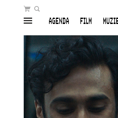
Winkelmandje
Zoek
AGENDA
FILM
MUZI
PLAN JE BEZOEK
Openingstijden & contact
Bereikbaarheid
Kaartverkoop
EDUCATIE
Schoolvoorstellingen
Filmprogramma’s Primair Onderwijs