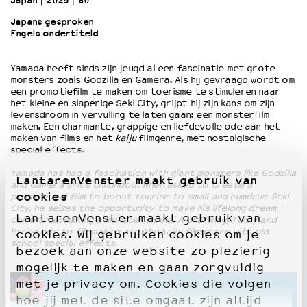
Japan
2025
80’
Japans gesproken
Engels ondertiteld
OVER LANTARENVENSTER
Wat we doen
Yamada heeft sinds zijn jeugd al een fascinatie met grote
Werken bij
monsters zoals Godzilla en Gamera. Als hij gevraagd wordt om
Wie is wie
een promotiefilm te maken om toerisme te stimuleren naar
Word vriend
het kleine en slaperige Seki City, grijpt hij zijn kans om zijn
levensdroom in vervulling te laten gaan: een monsterfilm
Historie
maken. Een charmante, grappige en liefdevolle ode aan het
Partners
maken van films en het
kaiju
filmgenre, met nostalgische
special effects.
Huisregels
Privacyverklaring
Yamada has had a fascination with giant monsters like Godzilla
LantarenVenster maakt gebruik van
Integriteits- en gedragscode
and Gamera since childhood. When asked to create a
cookies
promotional film to boost tourism to small and humdrum Seki
Duurzaamheid
City, he seizes the opportunity to make his lifelong dream
LantarenVenster maakt gebruik van
Culturele boycot Israël
come true: making a monster movie. A charming, funny and
loving ode to filmmaking and the kaiju film genre with old
cookies. Wij gebruiken cookies om je
Ruimte voor artistieke vrijheid – VNPF
school special effects.
bezoek aan onze website zo plezierig
mogelijk te maken en gaan zorgvuldig
met je privacy om. Cookies die volgen
Deze voorstelling hoort bij
hoe jij met de site omgaat zijn altijd