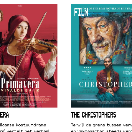
FILM
 VNPF
ERA
THE CHRISTOPHERS
liaanse kostuumdrama
Terwijl de grens tussen verv
ra' vertelt het verhaal
en vakmanschap steeds ver