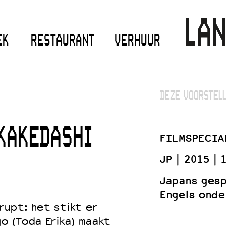
EK
RESTAURANT
VERHUUR
DEZE VOORSTELL
KAKEDASHI
FILMSPECIA
JP
2015
Japans ges
Engels onde
rupt: het stikt er
go (Toda Erika) maakt