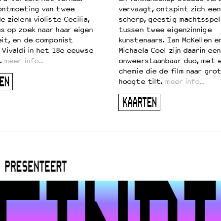
ontmoeting van twee
vervaagt, ontspint zich een
 zielen: violiste Cecilia,
scherp, geestig machtsspel
s op zoek naar haar eigen
tussen twee eigenzinnige
eit, en de componist
kunstenaars. Ian McKellen e
 Vivaldi in het 18e eeuwse
Michaela Coel zijn daarin een
.
meer info…
onweerstaanbaar duo, met 
chemie die de film naar gro
EN
hoogte tilt.
meer info…
KAARTEN