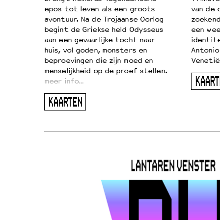
on
epos tot leven als een groots
van de 
…
avontuur. Na de Trojaanse Oorlog
zoekende
begint de Griekse held Odysseus
een wee
aan een gevaarlijke tocht naar
identit
huis, vol goden, monsters en
Antonio
beproevingen die zijn moed en
Venetië
menselijkheid op de proef stellen.
KAART
meer info…
KAARTEN