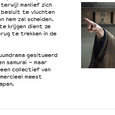
terwijl manlief zich
 besluit te vluchten
an hem zal scheiden.
te krijgen dient ze
erug te trekken in de
uumdrama gesitueerd
en samurai – maar
 een collectief van
mmercieel meest
Japan.