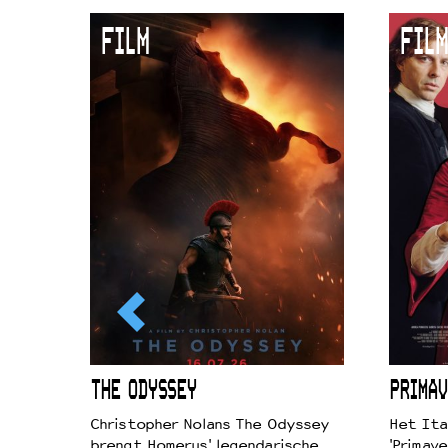
Duurzaamheid
FILM
FILM
Culturele boycot Israël
Ruimte voor artistieke vrijheid –
ICL
THE ODYSSEY
PRIMAV
k je de
Christopher Nolans The Odyssey
Het Ita
aires
brengt Homerus' legendarische
'Primave