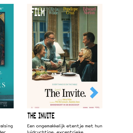
FILM
THE INVITE
alsing
Een ongemakkelijk etentje met hun
der
luidruchtige, excentrieke