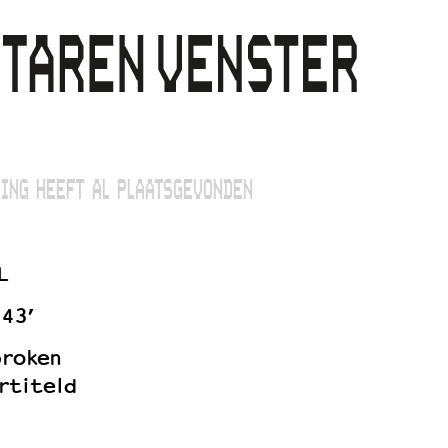
ING HEEFT AL PLAATSGEVONDEN
L
143’
proken
rtiteld