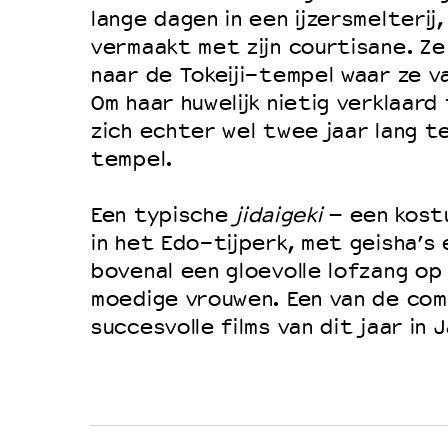
Filmprogramma’s VO/MBO
lange dagen in een ijzersmelterij, 
Speciale educatieprogramma’s
vermaakt met zijn courtisane. Ze
naar de Tokeiji-tempel waar ze v
Om haar huwelijk nietig verklaard 
OVER LANTARENVENSTER
zich echter wel twee jaar lang t
tempel.
Wat we doen
Werken bij
Een typische
jidaigeki
– een kost
Wie is wie
in het Edo-tijperk, met geisha’s 
Word vriend
bovenal een gloevolle lofzang op
moedige vrouwen. Een van de co
Historie
succesvolle films van dit jaar in 
Partners
Huisregels
Privacyverklaring
Integriteits- en gedragscode