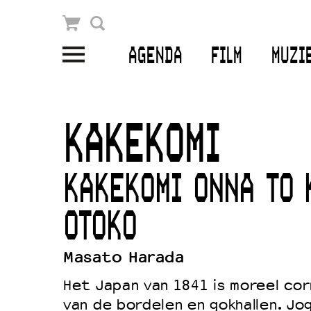
Winkelmandje
Zoek
AGENDA
FILM
MUZI
PLAN JE BEZOEK
Openingstijden & contact
KAKEKOMI
Bereikbaarheid
Kaartverkoop
KAKEKOMI ONNA TO 
OTOKO
EDUCATIE
Masato Harada
Schoolvoorstellingen
Het Japan van 1841 is moreel cor
Filmprogramma’s Primair Onderwijs
van de bordelen en gokhallen. Jo