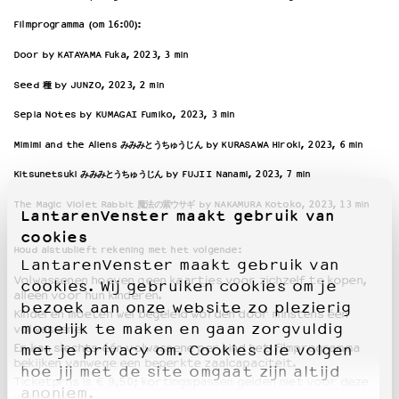
Filmprogramma (om 16:00):
Door by KATAYAMA Fuka, 2023, 3 min
Seed
by JUNZO, 2023, 2 min
種
Sepia Notes by KUMAGAI Fumiko, 2023, 3 min
Mimimi and the Aliens
by KURASAWA Hiroki, 2023, 6 min
みみみとうちゅうじん
Kitsunetsuki
by FUJII Nanami, 2023, 7 min
みみみとうちゅうじん
The Magic Violet Rabbit
by NAKAMURA Kotoko, 2023, 13 min
魔法の紫ウサギ
LantarenVenster maakt gebruik van
cookies
Houd alstublieft rekening met het volgende:
LantarenVenster maakt gebruik van
Volwassenen hoeven geen kaartjes voor zichzelf te kopen,
cookies. Wij gebruiken cookies om je
alleen voor hun kinderen.
bezoek aan onze website zo plezierig
Kinderen moeten wel begeleid worden door minstens één
mogelijk te maken en gaan zorgvuldig
volwassene.
Er kan slechts één volwassene per kind het filmprogramma
met je privacy om. Cookies die volgen
bekijken vanwege een beperkte zaalcapaciteit.
hoe jij met de site omgaat zijn altijd
Ticketprijs is € 9,50; kortingspassen gelden niet voor deze
anoniem.
voorstelling.