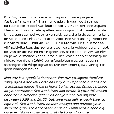
OVER LANTARENVENSTER
Kids Day is een bijzondere middag voor onze jongere
Wat we doen
festivalfans, vanaf 4 jaar en ouder. Ervaar de Japanse
Werken bij
cultuur door middel van knutselactiviteiten met een Japans
thema en traditionele spellen, van origami tot hanetsuki. Je
Wie is wie
krijgt een stempel voor elke activiteit die je doet, en je kunt
Word vriend
de volle stempelkaart inruilen voor een verrassing! Kinderen
kunnen tussen 13:00 en 16:00 uur meedoen. Er zijn in totaal
Historie
vijf activiteiten, dus zorg ervoor dat je voldoende tijd hebt
Partners
om van de activiteiten te genieten, stempels te verzamelen
Huisregels
en je volle stempelkaart in te ruilen voor een verrassing. De
middag wordt om 16:00 uur afgesloten met een speciaal
Privacyverklaring
samengesteld filmprogramma (zie hieronder), dat weinig tot
Integriteits- en gedragscode
geen dialogen bevat.
Duurzaamheid
Kids Day is a special afternoon for our youngest festival
Culturele boycot Israël
fans, ages 4 and up. Come and try out Japanese crafts and
traditional games from origami to hanetsuki. Collect stamps
Ruimte voor artistieke vrijheid – VNPF
as you complete five activities and trade in your full stamp
card for a surprise gift! Kids can join the fun anytime
between 13:00 and 16:00, but give yourself enough time to
enjoy all five activities, collect stamps and collect your
surprise gift. The afternoon ends at 16:00 with a specially
curated film programme with little to no dialogue.