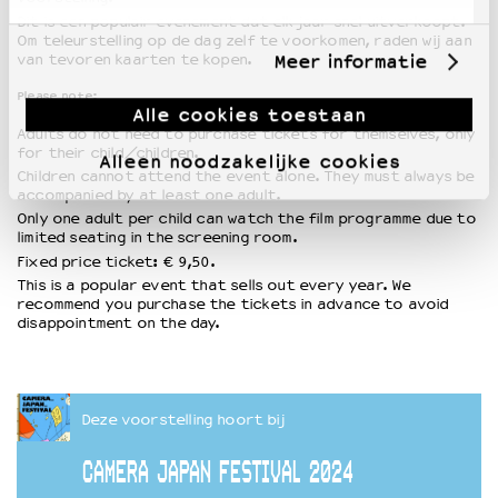
Dit is een populair evenement dat elk jaar snel uitverkoopt.
Om teleurstelling op de dag zelf te voorkomen, raden wij aan
Meer informatie
van tevoren kaarten te kopen.
Please note:
Alle cookies toestaan
Adults do not need to purchase tickets for themselves, only
for their child/children.
Alleen noodzakelijke cookies
Children cannot attend the event alone. They must always be
accompanied by at least one adult.
Only one adult per child can watch the film programme due to
limited seating in the screening room.
Fixed price ticket: € 9,50.
This is a popular event that sells out every year. We
recommend you purchase the tickets in advance to avoid
disappointment on the day.
Deze voorstelling hoort bij
CAMERA JAPAN FESTIVAL 2024