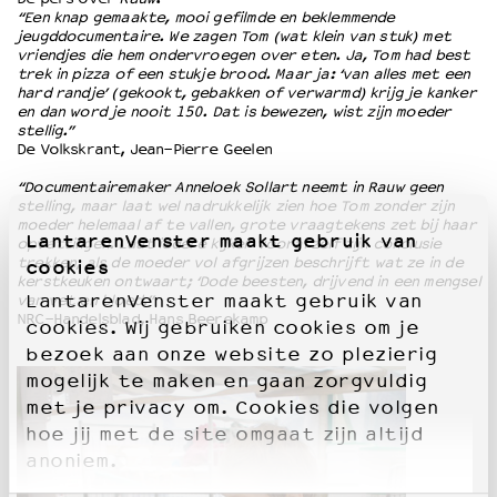
“Een knap gemaakte, mooi gefilmde en beklemmende
jeugddocumentaire. We zagen Tom (wat klein van stuk) met
vriendjes die hem ondervroegen over eten. Ja, Tom had best
trek in pizza of een stukje brood. Maar ja: ‘van alles met een
hard randje’ (gekookt, gebakken of verwarmd) krijg je kanker
en dan word je nooit 150. Dat is bewezen, wist zijn moeder
stellig.”
De Volkskrant, Jean-Pierre Geelen
“Documentairemaker Anneloek Sollart neemt in Rauw geen
stelling, maar laat wel nadrukkelijk zien hoe Tom zonder zijn
moeder helemaal af te vallen, grote vraagtekens zet bij haar
LantarenVenster maakt gebruik van
opvattingen. Laat iedere kijker vooral zelf zijn conclusie
trekken, als de moeder vol afgrijzen beschrijft wat ze in de
cookies
kerstkeuken ontwaart; ‘Dode beesten, drijvend in een mengsel
LantarenVenster maakt gebruik van
van vet en bloed.”
NRC-Handelsblad, Hans Beerekamp
cookies. Wij gebruiken cookies om je
bezoek aan onze website zo plezierig
mogelijk te maken en gaan zorgvuldig
met je privacy om. Cookies die volgen
hoe jij met de site omgaat zijn altijd
anoniem.