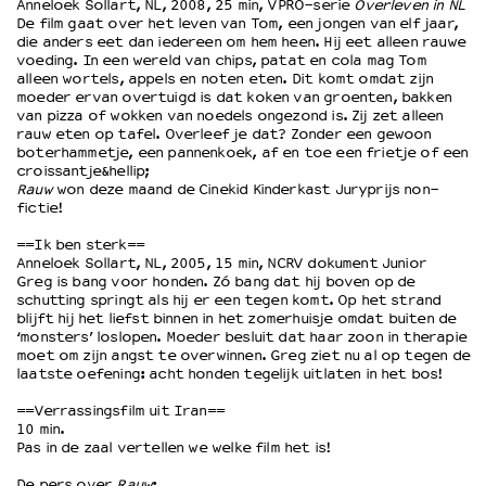
Anneloek Sollart, NL, 2008, 25 min, VPRO-serie
Overleven in NL
De film gaat over het leven van Tom, een jongen van elf jaar,
die anders eet dan iedereen om hem heen. Hij eet alleen rauwe
OVER LANTARENVENSTER
voeding. In een wereld van chips, patat en cola mag Tom
alleen wortels, appels en noten eten. Dit komt omdat zijn
Wat we doen
moeder ervan overtuigd is dat koken van groenten, bakken
Werken bij
van pizza of wokken van noedels ongezond is. Zij zet alleen
rauw eten op tafel. Overleef je dat? Zonder een gewoon
Wie is wie
boterhammetje, een pannenkoek, af en toe een frietje of een
Word vriend
croissantje&hellip;
Historie
Rauw
won deze maand de Cinekid Kinderkast Juryprijs non-
fictie!
Partners
Huisregels
==Ik ben sterk==
Anneloek Sollart, NL, 2005, 15 min, NCRV dokument Junior
Privacyverklaring
Greg is bang voor honden. Zó bang dat hij boven op de
Integriteits- en gedragscode
schutting springt als hij er een tegen komt. Op het strand
Duurzaamheid
blijft hij het liefst binnen in het zomerhuisje omdat buiten de
‘monsters’ loslopen. Moeder besluit dat haar zoon in therapie
Culturele boycot Israël
moet om zijn angst te overwinnen. Greg ziet nu al op tegen de
Ruimte voor artistieke vrijheid – VNPF
laatste oefening: acht honden tegelijk uitlaten in het bos!
==Verrassingsfilm uit Iran==
10 min.
Pas in de zaal vertellen we welke film het is!
De pers over
Rauw
: