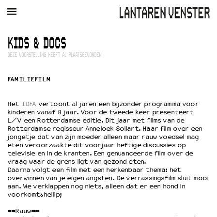
AGENDA
FILM
MUZIEK
RESTAURANT
VERHUUR
KIDS & DOCS
DEZE VOORSTELLING HEEFT AL PLAATSGEVONDEN
Winkelmandje
Zoek
FAMILIEFILM
PLAN JE BEZOEK
Openingstijden & contact
Het
IDFA
vertoont al jaren een bijzonder programma voor
Bereikbaarheid
kinderen vanaf 8 jaar. Voor de tweede keer presenteert
L/V een Rotterdamse editie. Dit jaar met films van de
Kaartverkoop
Rotterdamse regisseur Anneloek Sollart. Haar film over een
jongetje dat van zijn moeder alleen maar rauw voedsel mag
eten veroorzaakte dit voorjaar heftige discussies op
televisie en in de kranten. Een genuanceerde film over de
EDUCATIE
vraag waar de grens ligt van gezond eten.
Daarna volgt een film met een herkenbaar thema: het
Schoolvoorstellingen
overwinnen van je eigen angsten. De verrassingsfilm sluit mooi
Filmprogramma’s Primair Onderwijs
aan. We verklappen nog niets, alleen dat er een hond in
Filmprogramma’s VO/MBO
voorkomt&hellip;
Speciale educatieprogramma’s
==Rauw==