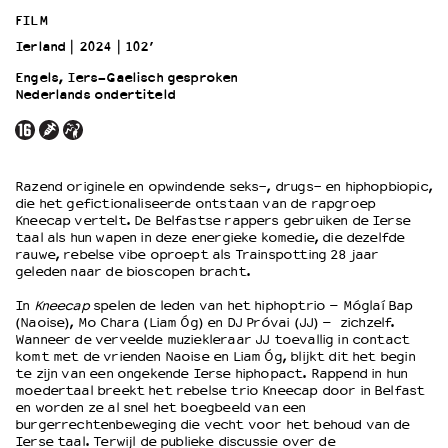
FILM
Ierland
2024
102’
OVER LANTARENVENSTER
Wat we doen
Engels, Iers-Gaelisch gesproken
Nederlands ondertiteld
Werken bij
Wie is wie
Word vriend
Historie
Razend originele en opwindende seks-, drugs- en hiphopbiopic,
Partners
die het gefictionaliseerde ontstaan van de rapgroep
Kneecap vertelt. De Belfastse rappers gebruiken de Ierse
Huisregels
taal als hun wapen in deze energieke komedie, die dezelfde
Privacyverklaring
rauwe, rebelse vibe oproept als Trainspotting 28 jaar
Integriteits- en gedragscode
geleden naar de bioscopen bracht.
Duurzaamheid
In
Kneecap
spelen de leden van het hiphoptrio – Móglaí Bap
Culturele boycot Israël
(Naoise), Mo Chara (Liam Óg) en DJ Próvai (JJ) – zichzelf.
Wanneer de verveelde muziekleraar JJ toevallig in contact
Ruimte voor artistieke vrijheid – VNPF
komt met de vrienden Naoise en Liam Óg, blijkt dit het begin
te zijn van een ongekende Ierse hiphopact. Rappend in hun
moedertaal breekt het rebelse trio Kneecap door in Belfast
en worden ze al snel het boegbeeld van een
burgerrechtenbeweging die vecht voor het behoud van de
Ierse taal. Terwijl de publieke discussie over de