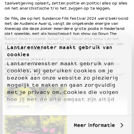
taalwetgeving oplaait, zetten politie en politici alles op alles
om het anarchistische trio het zwijgen op te leggen.
De film, die op het Sundance Film Festival 2024 werd bekroond
met de Audience Award, vangt de ongekende energie van
Kneecap die deze zomer meerdere grote podia in Nederland
plat speelde, met als hoogtepunt hun show op Down The
Rabbit Hole (volgens 3voor12 de favoriete show van het
festival). Verwacht diezelfde explosieve energie, maar dan
LantarenVenster maakt gebruik van
op het witte doek.
cookies
VPRO Cinema (★★★★)
‘Energieke biopic over hiphoptrio’
LantarenVenster maakt gebruik van
de Volkskrant (★★★★)
‘Uitbundige, vaak erg grappige film’
Trouw (★★★★)
‘Energiek docudrama’
cookies. Wij gebruiken cookies om je
The Guardian (★★★★)
‘One of the funniest films of the year’
bezoek aan onze website zo plezierig
mogelijk te maken en gaan zorgvuldig
met je privacy om. Cookies die volgen
hoe jij met de site omgaat zijn altijd
anoniem.
Meer informatie