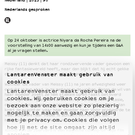
Nederland
2025
90’
Nederlands gesproken
OVER LANTARENVENSTER
Wat we doen
Werken bij
Wie is wie
Op 24 oktober is actrice Niyara da Rocha Pereira na de
Word vriend
voorstelling van 14:00 aanwezig en kun je tijdens een Q&A
al je vragen stellen.
Historie
Partners
Meissy (11) denkt dat haar rondzwervende vader gewoon een
Huisregels
rijke fantasiewereld heeft, maar dan blijkt dat hij echt gekke
Privacyverklaring
LantarenVenster maakt gebruik van
dingen ziet en dat die niet altijd even leuk zijn.
Integriteits- en gedragscode
cookies
Wanneer de vader van Meissy (11) na jaren afwezigheid weer
Duurzaamheid
opduikt in hun stad, is ze meteen in de wolken. Tegen de wil van
LantarenVenster maakt gebruik van
haar moeder zoekt ze hem stiekem op en raakt betoverd
Culturele boycot Israël
cookies. Wij gebruiken cookies om je
door zijn kleurrijke zwerversleven op straat, vol fantasie,
Ruimte voor artistieke vrijheid – VNPF
origami-kraanvogels en bijzondere ontmoetingen. Maar dan
bezoek aan onze website zo plezierig
komt ze erachter waar haar moeder haar voor probeerde te
mogelijk te maken en gaan zorgvuldig
waarschuwen: haar vader is schizofreen en lijdt aan
met je privacy om. Cookies die volgen
hallucinaties en grootheidswanen.
hoe jij met de site omgaat zijn altijd
Koning van de Zwervers
is een magische coming-of-age film
anoniem.