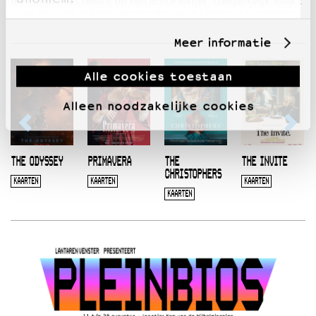
die complexe thema’s op een lichte manier toegankelijk maakt
voor een jong publiek, zonder de rauwe randjes te verliezen.
Meer informatie
Alle cookies toestaan
Alleen noodzakelijke cookies
THE ODYSSEY
PRIMAVERA
THE
THE INVITE
CHRISTOPHERS
KAARTEN
KAARTEN
KAARTEN
KAARTEN