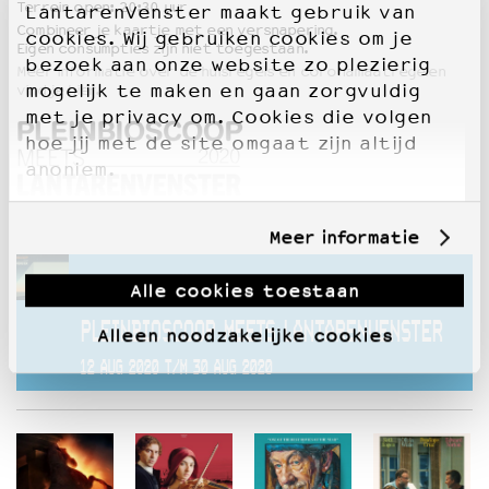
Terrein open: 20:30 uur
LantarenVenster maakt gebruik van
Combineer je kaartje met een versnapering.
cookies. Wij gebruiken cookies om je
Eigen consumpties zijn niet toegestaan.
bezoek aan onze website zo plezierig
Meer informatie over de huisregels en coronamaatregelen
mogelijk te maken en gaan zorgvuldig
vind je hier.
met je privacy om. Cookies die volgen
hoe jij met de site omgaat zijn altijd
anoniem.
Meer informatie
Deze voorstelling hoort bij
Alle cookies toestaan
PLEINBIOSCOOP MEETS LANTARENVENSTER
Alleen noodzakelijke cookies
12 AUG 2020 T/M 30 AUG 2020