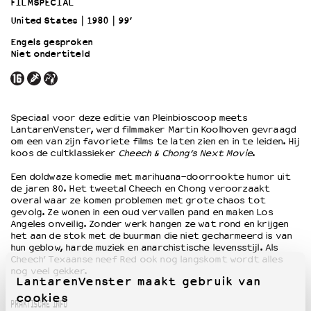
FILMSPECIAL
United States
1980
99’
OVER LANTARENVENSTER
Engels gesproken
Wat we doen
Niet ondertiteld
Werken bij
Wie is wie
Word vriend
Speciaal voor deze editie van Pleinbioscoop meets
Historie
LantarenVenster, werd filmmaker Martin Koolhoven gevraagd
Partners
om een van zijn favoriete films te laten zien en in te leiden. Hij
koos de cultklassieker
Cheech & Chong’s Next Movie
.
Huisregels
Privacyverklaring
Een doldwaze komedie met marihuana-doorrookte humor uit
Integriteits- en gedragscode
de jaren 80. Het tweetal Cheech en Chong veroorzaakt
overal waar ze komen problemen met grote chaos tot
Duurzaamheid
gevolg. Ze wonen in een oud vervallen pand en maken Los
Culturele boycot Israël
Angeles onveilig. Zonder werk hangen ze wat rond en krijgen
het aan de stok met de buurman die niet gecharmeerd is van
Ruimte voor artistieke vrijheid – VNPF
hun geblow, harde muziek en anarchistische levensstijl. Als
Cheech’ Texaanse neef Red ook nog langskomt wordt alles
nog veel gekker.
LantarenVenster maakt gebruik van
cookies
PRAKTISCHE INFO