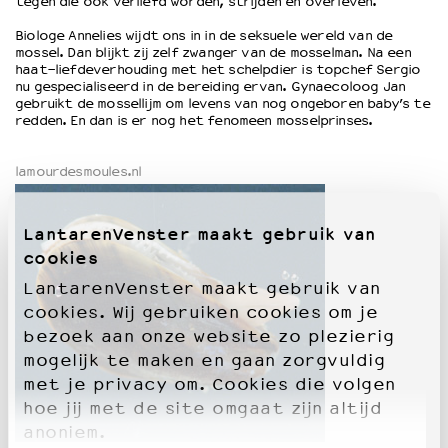
tegen die ook verliefd worden, strijden en overleven.
Biologe Annelies wijdt ons in in de seksuele wereld van de
OVER LANTARENVENSTER
mossel. Dan blijkt zij zelf zwanger van de mosselman. Na een
haat-liefdeverhouding met het schelpdier is topchef Sergio
Wat we doen
nu gespecialiseerd in de bereiding ervan. Gynaecoloog Jan
Werken bij
gebruikt de mossellijm om levens van nog ongeboren baby’s te
redden. En dan is er nog het fenomeen mosselprinses.
Wie is wie
Word vriend
lamourdesmoules.nl
Historie
Partners
Huisregels
LantarenVenster maakt gebruik van
Privacyverklaring
cookies
Integriteits- en gedragscode
LantarenVenster maakt gebruik van
Duurzaamheid
cookies. Wij gebruiken cookies om je
Culturele boycot Israël
bezoek aan onze website zo plezierig
Ruimte voor artistieke vrijheid – VNPF
mogelijk te maken en gaan zorgvuldig
met je privacy om. Cookies die volgen
hoe jij met de site omgaat zijn altijd
anoniem.