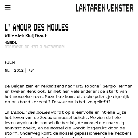
AGENDA
FILM
MUZIEK
RESTAURANT
VERHUUR
L' AMOUR DES MOULES
Willemiek Kluijfhout
Winkelmandje
Zoek
PREMIÈRE
DEZE VOORSTELLING HEEFT AL PLAATSGEVONDEN
PLAN JE BEZOEK
Openingstijden & contact
FILM
Bereikbaarheid
NL
2012
73’
Kaartverkoop
De Belgen zien er reikhalzend naar uit. Topchef Sergio Herman
en kweker Henk ook. En met hen vele anderen: de start van
het mosselseizoen. Maar hoe komt dit schelpdiertje eigenlijk
EDUCATIE
op ons bord terecht? En waarom is het zo geliefd?
Schoolvoorstellingen
In
L’amour des moules
wordt op sfeervolle en intieme wijze
Filmprogramma’s Primair Onderwijs
het leven van de Zeeuwse mossel belicht. We zien de hele
levenscyclus: de mossel die bemint, de mossel die naarstig
Filmprogramma’s VO/MBO
houvast zoekt, en de mossel die wordt losgerukt door de
Speciale educatieprogramma’s
storm. Onderweg komt de mossel gepassioneerde liefhebbers