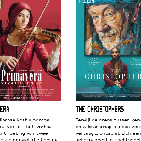
FILM
 VNPF
ERA
THE CHRISTOPHERS
liaanse kostuumdrama
Terwijl de grens tussen verv
ra' vertelt het verhaal
en vakmanschap steeds ver
ontmoeting van twee
vervaagt, ontspint zich een
 zielen: violiste Cecilia,
scherp, geestig machtsspel