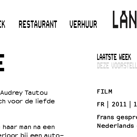
EK
RESTAURANT
VERHUUR
LAATSTE WEEK
E
DEZE VOORSTELL
FILM
 Audrey Tautou
ch voor de liefde
FR
2011
1
Frans gespr
Nederlands 
e haar man na een
erloor bij een auto-