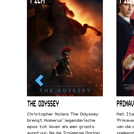
FILM
FILM
Duurzaamheid
Culturele boycot Israël
Ruimte voor artistieke vrijheid –
ICL
THE ODYSSEY
PRIMAV
k je de
Christopher Nolans The Odyssey
Het Ita
aires
brengt Homerus' legendarische
'Primave
on
epos tot leven als een groots
van de 
…
avontuur. Na de Trojaanse Oorlog
zoekende