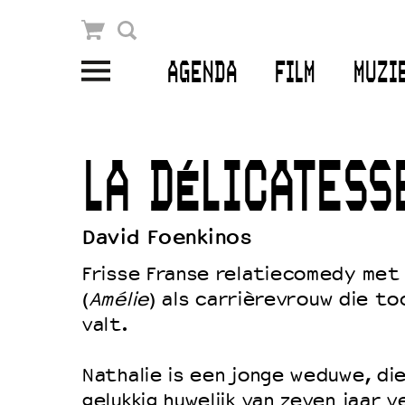
Winkelmandje
Zoek
AGENDA
FILM
MUZI
PLAN JE BEZOEK
Openingstijden & contact
LA DÉLICATESS
Bereikbaarheid
Kaartverkoop
David Foenkinos
Frisse Franse relatiecomedy met
(
Amélie
) als carrièrevrouw die to
EDUCATIE
valt.
Schoolvoorstellingen
Filmprogramma’s Primair Onderwijs
Nathalie is een jonge weduwe, di
gelukkig huwelijk van zeven jaar v