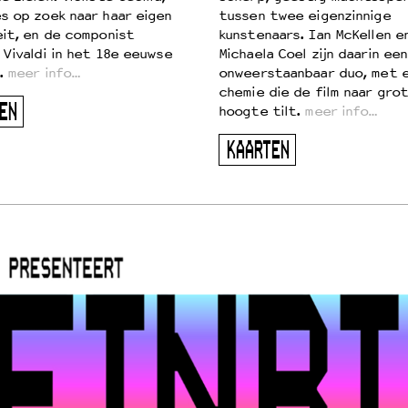
s op zoek naar haar eigen
tussen twee eigenzinnige
eit, en de componist
kunstenaars. Ian McKellen e
 Vivaldi in het 18e eeuwse
Michaela Coel zijn daarin een
.
meer info…
onweerstaanbaar duo, met 
chemie die de film naar gro
EN
hoogte tilt.
meer info…
KAARTEN