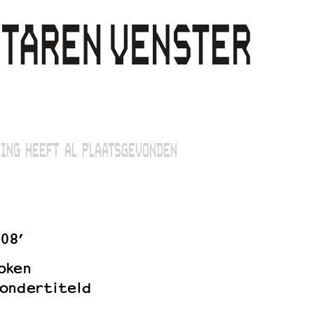
ING HEEFT AL PLAATSGEVONDEN
08’
oken
ondertiteld