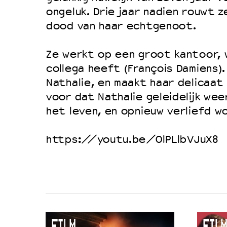
Filmprogramma’s VO/MBO
ongeluk. Drie jaar nadien rouwt z
Speciale educatieprogramma’s
dood van haar echtgenoot.
Ze werkt op een groot kantoor,
OVER LANTARENVENSTER
collega heeft (François Damiens).
Wat we doen
Nathalie, en maakt haar delicaat 
voor dat Nathalie geleidelijk we
Werken bij
het leven, en opnieuw verliefd w
Wie is wie
Word vriend
https://youtu.be/OlPLlbVJuX8
Historie
Partners
Huisregels
Privacyverklaring
Integriteits- en gedragscode