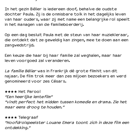
In het gezin Bélier is iedereen doof, behalve de oudste
dochter Paula. Zij is de onmisbare tolk in het dagelijks leven
OVER LANTARENVENSTER
van haar ouders, waar zij met name een belangrijke rol speelt
Wat we doen
in het managen van de familieboerderij.
Werken bij
Op een dag besluit Paula met de steun van haar muziekleraar,
Wie is wie
die ontdekt dat ze geweldig kan zingen, mee te doen aan een
zangwedstrijd.
Word vriend
Historie
Een keuze die haar bij haar familie zal weghalen, maar haar
Partners
leven voorgoed zal veranderen.
Huisregels
La famille Bélier
was in Frankrijk dé grote filmhit van dit
Privacyverklaring
najaar. De film trok meer dan zes miljoen bezoekers en werd
genomineerd voor zes Césars.
Integriteits- en gedragscode
Duurzaamheid
★★★★ Het Parool
Culturele boycot Israël
“Een heerlijke lentefilm”
“vindt perfect het midden tussen komedie en drama. Zie het
Ruimte voor artistieke vrijheid – VNPF
maar eens droog te houden.”
★★★★ Telegraaf
“Hoofdrolspeelster Louane Emera toont zich in deze film een
ontdekking.”