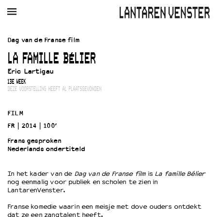
AGENDA
FILM
MUZIEK
RESTAURANT
VERHUUR
Dag van de Franse film
LA FAMILLE BÉLIER
Winkelmandje
Zoek
Eric Lartigau
13E WEEK
PLAN JE BEZOEK
DEZE VOORSTELLING HEEFT AL PLAATSGEVONDEN
Openingstijden & contact
Bereikbaarheid
FILM
Kaartverkoop
FR
2014
100’
Frans gesproken
Nederlands ondertiteld
EDUCATIE
Schoolvoorstellingen
In het kader van de
Dag van de Franse film
is
La famille Bélier
nog eenmalig voor publiek en scholen te zien in
Filmprogramma’s Primair Onderwijs
LantarenVenster.
Filmprogramma’s VO/MBO
Speciale educatieprogramma’s
Franse komedie waarin een meisje met dove ouders ontdekt
dat ze een zangtalent heeft.