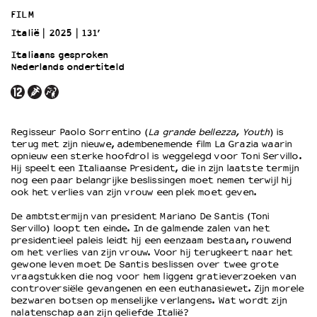
FILM
Italië
2025
131’
OVER LANTARENVENSTER
Wat we doen
Italiaans gesproken
Nederlands ondertiteld
Werken bij
Wie is wie
Word vriend
Historie
Regisseur Paolo Sorrentino (
La grande bellezza, Youth
) is
Partners
terug met zijn nieuwe, adembenemende film La Grazia waarin
opnieuw een sterke hoofdrol is weggelegd voor Toni Servillo.
Huisregels
Hij speelt een Italiaanse President, die in zijn laatste termijn
Privacyverklaring
nog een paar belangrijke beslissingen moet nemen terwijl hij
Integriteits- en gedragscode
ook het verlies van zijn vrouw een plek moet geven.
Duurzaamheid
De ambtstermijn van president Mariano De Santis (Toni
Culturele boycot Israël
Servillo) loopt ten einde. In de galmende zalen van het
presidentieel paleis leidt hij een eenzaam bestaan, rouwend
Ruimte voor artistieke vrijheid – VNPF
om het verlies van zijn vrouw. Voor hij terugkeert naar het
gewone leven moet De Santis beslissen over twee grote
vraagstukken die nog voor hem liggen: gratieverzoeken van
controversiële gevangenen en een euthanasiewet. Zijn morele
bezwaren botsen op menselijke verlangens. Wat wordt zijn
nalatenschap aan zijn geliefde Italië?