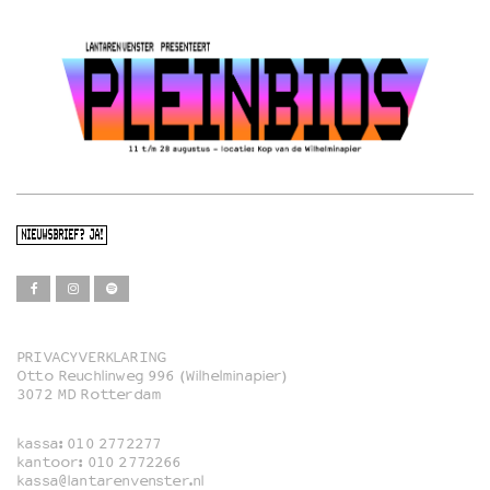
NIEUWSBRIEF? JA!
PRIVACYVERKLARING
Otto Reuchlinweg 996 (Wilhelminapier)
Film
3072 MD Rotterdam
Muziek
kassa:
010 2772277
Familie
kantoor:
010 2772266
kassa@lantarenvenster.nl