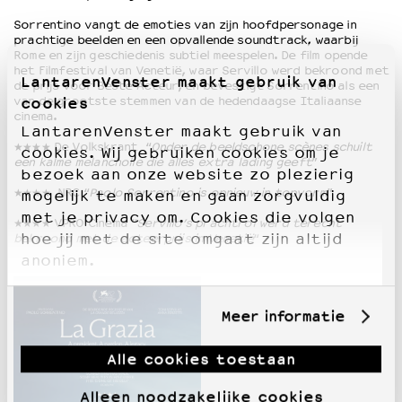
Sorrentino
vangt
de
emoties
van
zijn
hoofdpersonage
in
prachtige
beelden
en
een
opvallende
soundtrack,
waarbij
Rome
en
zijn
geschiedenis
subtiel
meespelen. De film opende
het Filmfestival van Venetië, waar Servillo werd bekroond met
LantarenVenster maakt gebruik van
de prijs voor Beste Acteur, en bevestigt Sorrentino als een
van de grootste stemmen van de hedendaagse Italiaanse
cookies
cinema.
LantarenVenster maakt gebruik van
★★★★ De Volkskrant “
Onder de beeldschone scènes schuilt
cookies. Wij gebruiken cookies om je
een kalme melancholie die alles extra lading geeft
”
bezoek aan onze website zo plezierig
★★★★ NRC “
Paolo Sorrentino is opnieuw in topvorm
”
mogelijk te maken en gaan zorgvuldig
met je privacy om. Cookies die volgen
★★★★ VPRO Cinema “
Servillo’s prachtrol werd terecht
hoe jij met de site omgaat zijn altijd
bekroond met de acteerprijs in Venetië
“
anoniem.
Meer informatie
Alle cookies toestaan
Alleen noodzakelijke cookies