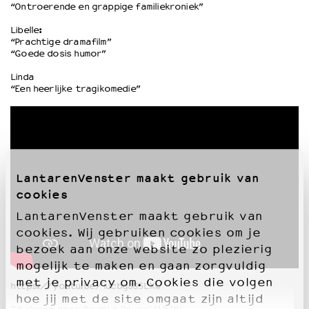
“Ontroerende en grappige familiekroniek”
Libelle:
“Prachtige dramafilm”
“Goede dosis humor”
Linda
“Een heerlijke tragikomedie”
LantarenVenster maakt gebruik van
cookies
LantarenVenster maakt gebruik van
cookies. Wij gebruiken cookies om je
bezoek aan onze website zo plezierig
mogelijk te maken en gaan zorgvuldig
met je privacy om. Cookies die volgen
https://youtu.be/iJcbgJS5LXw
hoe jij met de site omgaat zijn altijd