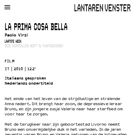
AGENDA
FILM
MUZIEK
RESTAURANT
VERHUUR
LA PRIMA COSA BELLA
Paolo Virzi
Winkelmandje
Zoek
LAATSTE WEEK
DEZE VOORSTELLING HEEFT AL PLAATSGEVONDEN
PLAN JE BEZOEK
Openingstijden & contact
FILM
Bereikbaarheid
IT
2010
122’
Kaartverkoop
Italiaans gesproken
Nederlands ondertiteld
EDUCATIE
Het einde van het leven van de strijdlustige en stralende
Anna nadert. Dit brengt haar zoon, de depressieve leraar
Schoolvoorstellingen
Bruno, en zijn jongere zusje Valeria naar haar sterfbed om
Filmprogramma’s Primair Onderwijs
voor haar te zorgen.
Filmprogramma’s VO/MBO
Met de terugkeer naar zijn geboortestad Livorno neemt
Speciale educatieprogramma’s
Bruno een onvermijdelijke duik in het verleden. In de jaren
zeventig waren Bruno en Valeria getuigen van de lotgevallen