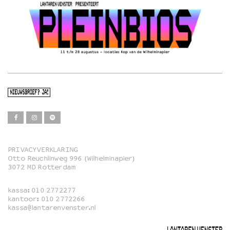
NIEUWSBRIEF? JA!
PRIVACYVERKLARING
Otto Reuchlinweg 996 (Wilhelminapier)
Film
3072 MD Rotterdam
Muziek
kassa:
010 2772277
Familie
kantoor:
010 2772266
kassa@lantarenvenster.nl
Film in English
Rotterdams Open Doek