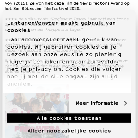
Voy (2015). Ze won met deze film de New Directors Award op
het San Sébastian Film Festival 2020.
★★★★ de Volkskrant:
“Regisseur Isabel Lamberti mag trots
LantarenVenster maakt gebruik van
zijn op haar debuut, dat fraai oogt, met gevoelig
camerawerk en een knappe montage.”
cookies
LantarenVenster maakt gebruik van
★★★★ Trouw:
“de rijkdom die regisseur Lamberti naar deze
onzichtbare wereld brengt: dat de ellende van de familie
cookies. Wij gebruiken cookies om je
Gabarre Mendoza iets tijdloos krijgt.”
bezoek aan onze website zo plezierig
Het Parool:
“In La última primavera ben je onderdeel van de
mogelijk te maken en gaan zorgvuldig
familie, geen toerist in een sloppenwijk, wat schitterende
met je privacy om. Cookies die volgen
scènes oplevert.”
hoe jij met de site omgaat zijn altijd
anoniem.
Meer informatie
Alle cookies toestaan
Alleen noodzakelijke cookies