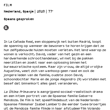
FILM
Nederland, Spanje
2020
77’
OVER LANTARENVENSTER
Wat we doen
Spaans gesproken
Werken bij
Wie is wie
Word vriend
In La Cañada Real, een sloppenwijk net buiten Madrid, loopt
Historie
de spanning op wanneer de bewoners te horen krijgen dat ze
Partners
hun zelfgebouwde huizen moeten verlaten. Het land waarop ze
wonen is verkocht. David, vader van het gezin en een
Huisregels
hardwerkende schroothandelaar, wil niet bij de pakken
Privacyverklaring
neerzitten en zoekt naar een oplossing binnen het
Integriteits- en gedragscode
bureaucratische systeem. Maar zijn vrouw, de altijd vrolijke
Augustina, weet zich van wanhoop geen raad en ook de
Duurzaamheid
jongere leden van de familie, oudste zoon David,
Culturele boycot Israël
schoondochter Maria en de jonge Alejandro (9) worstelen met
besef dat binnenkort alles gaat veranderen.
Ruimte voor artistieke vrijheid – VNPF
La Última Primavera
is aangrijpend sociaal-realistisch drama
en een intiem portret van de Spaanse familie Gabarre
Mendoza. De film is het speelfilmdebuut van de Nederlands-
Spaanse filmmaker Isabel Lamberti die eerder twee broertjes
uit de Mendoza familie filmde in haar afstudeerfilm Volando