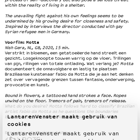
within the reality of living in a shelter.
The unavailing fight against his own feelings seems to be
undermined by his growing desire for closeness and safety.
Inspired by interviews the director conducted with gay
Syrian refugee men in Germany.
Voorfilm: Motta
Nish Gera, NL, GB, 2020, 15 min.
Verstrikt in bloemen, een getatoeëerde hand streelt een
gezicht. Losgeknoopte touwen warrig op de vloer. Trillingen
van pijn, rillingen van totale ontlading. Wat verlang je?
Motta
documenteert de onnavolgbare en lastig te plaatsen
Braziliaanse kunstenaar Fabio da Motta die je aan het denken
zet over vervagende grenzen tussen fantasie, onderwerping,
provocatie en kunst.
Bound in flowers, a tattooed hand strokes a face. Ropes
unwind on the floor. Tremors of pain, tremors of release.
What do you desire? Motta follows ‘hard to classify’ Brazilian
artist Fabio da Motta as he questions the boundaries
LantarenVenster maakt gebruik van
between fantasy, submission, provocation and art.
cookies
Screening with English subtitles.
LantarenVenster maakt gebruik van