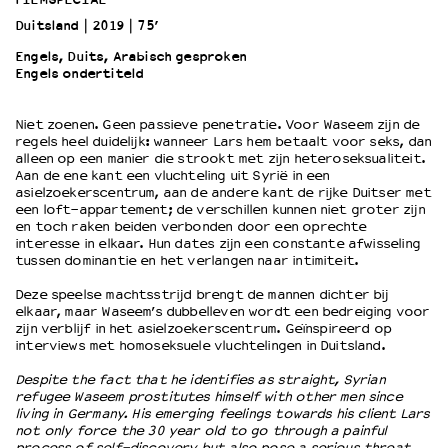
Duitsland
2019
75’
OVER LANTARENVENSTER
Engels, Duits, Arabisch gesproken
Engels ondertiteld
Wat we doen
Werken bij
Niet zoenen. Geen passieve penetratie. Voor Waseem zijn de
Wie is wie
regels heel duidelijk: wanneer Lars hem betaalt voor seks, dan
Word vriend
alleen op een manier die strookt met zijn heteroseksualiteit.
Historie
Aan de ene kant een vluchteling uit Syrië in een
asielzoekerscentrum, aan de andere kant de rijke Duitser met
Partners
een loft-appartement; de verschillen kunnen niet groter zijn
Huisregels
en toch raken beiden verbonden door een oprechte
interesse in elkaar. Hun dates zijn een constante afwisseling
Privacyverklaring
tussen dominantie en het verlangen naar intimiteit.
Integriteits- en gedragscode
Duurzaamheid
Deze speelse machtsstrijd brengt de mannen dichter bij
elkaar, maar Waseem’s dubbelleven wordt een bedreiging voor
Culturele boycot Israël
zijn verblijf in het asielzoekerscentrum. Geïnspireerd op
Ruimte voor artistieke vrijheid – VNPF
interviews met homoseksuele vluchtelingen in Duitsland.
Despite the fact that he identifies as straight, Syrian
refugee Waseem prostitutes himself with other men since
living in Germany. His emerging feelings towards his client Lars
not only force the 30 year old to go through a painful
process of self-discovery but also pose a serious threat