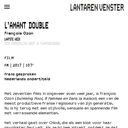
AGENDA
FILM
MUZIEK
RESTAURANT
VERHUUR
L'AMANT DOUBLE
François Ozon
Winkelmandje
Zoek
LAATSTE WEEK
DEZE VOORSTELLING HEEFT AL PLAATSGEVONDEN
PLAN JE BEZOEK
Openingstijden & contact
FILM
Bereikbaarheid
FR
2017
107’
Kaartverkoop
Frans gesproken
Nederlands ondertiteld
EDUCATIE
Met zeventien films in ongeveer even veel jaar, is François
Ozon (
Swimming Pool, 8 Femmes en Dans la maison
) een van de
Schoolvoorstellingen
meest productieve Franse regisseurs van zijn generatie.
Filmprogramma’s Primair Onderwijs
Nu is hij terug met een stijlvolle, sensuele en spannende film
met verrassende elementen.
Filmprogramma’s VO/MBO
Speciale educatieprogramma’s
Het verhaal gaat over Chloé, die als een blok voor haar
psychiater Paul valt. Als ze bij hem intrekt, ontdekt ze dat