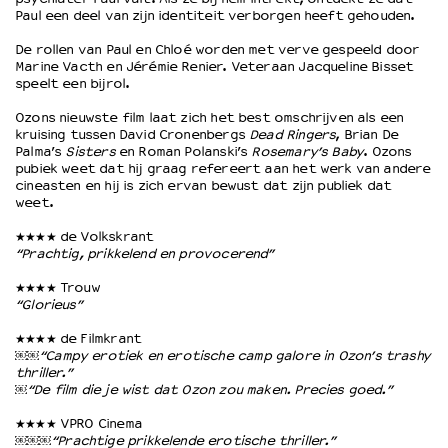
Paul een deel van zijn identiteit verborgen heeft gehouden.
De rollen van Paul en Chloé worden met verve gespeeld door
OVER LANTARENVENSTER
Marine Vacth en Jérémie Renier. Veteraan Jacqueline Bisset
Wat we doen
speelt een bijrol.
Werken bij
Ozons nieuwste film laat zich het best omschrijven als een
Wie is wie
kruising tussen David Cronenbergs
Dead Ringers
, Brian De
Word vriend
Palma’s
Sisters
en Roman Polanski’s
Rosemary’s Baby
. Ozons
pubiek weet dat hij graag refereert aan het werk van andere
Historie
cineasten en hij is zich ervan bewust dat zijn publiek dat
Partners
weet.
Huisregels
★★★★ de Volkskrant
Privacyverklaring
“Prachtig, prikkelend en provocerend”
Integriteits- en gedragscode
★★★★ Trouw
Duurzaamheid
“Glorieus”
Culturele boycot Israël
★★★★ de Filmkrant
Ruimte voor artistieke vrijheid – VNPF
￼￼
“Campy erotiek en erotische camp galore in Ozon’s trashy
thriller.”
￼
“De film die je wist dat Ozon zou maken. Precies goed.”
★★★★ VPRO Cinema
￼￼￼
“Prachtige prikkelende erotische thriller.”