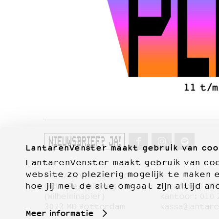
NIEUWSBRIEF? JA!
LantarenVenster maakt gebruik van coo
LantarenVenster maakt gebruik van cook
website zo plezierig mogelijk te maken 
PRIVACYVERKLARING
hoe jij met de site omgaat zijn altijd an
Otto Reuchlinweg 996
kassa:
010 27
Film
(Wilhelminapier)
kantoor:
010 
3072 MD Rotterdam
kassa@lantare
Meer informatie