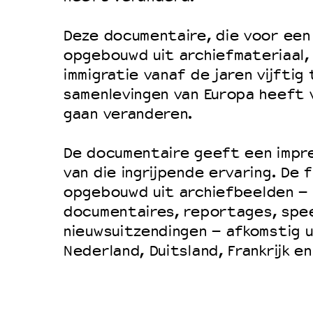
Filmprogramma’s VO/MBO
Speciale educatieprogramma’s
Deze documentaire, die voor een 
opgebouwd uit archiefmateriaal, 
immigratie vanaf de jaren vijftig
OVER LANTARENVENSTER
samenlevingen van Europa heeft 
Wat we doen
gaan veranderen.
Werken bij
De documentaire geeft een impre
Wie is wie
van die ingrijpende ervaring. De f
Word vriend
opgebouwd uit archiefbeelden –
Historie
documentaires, reportages, spee
nieuwsuitzendingen – afkomstig u
Partners
Nederland, Duitsland, Frankrijk e
Huisregels
Privacyverklaring
Integriteits- en gedragscode