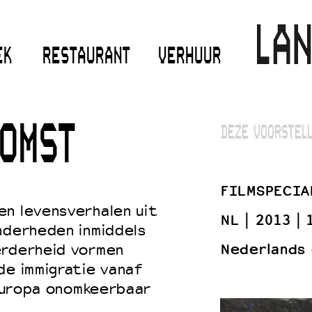
EK
RESTAURANT
VERHUUR
OMST
DEZE VOORSTELL
FILMSPECIA
en levensverhalen uit
NL
2013
nderheden inmiddels
Nederlands
erderheid vormen
de immigratie vanaf
 Europa onomkeerbaar