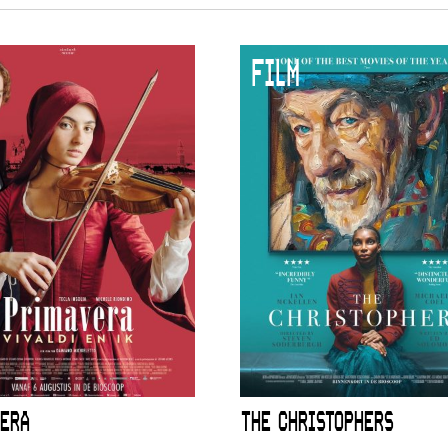
FILM
 VNPF
ERA
THE CHRISTOPHERS