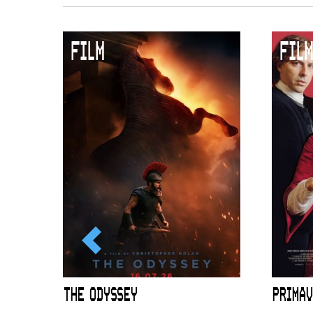
Duurzaamheid
Culturele boycot Israël
FILM
FILM
Ruimte voor artistieke vrijheid –
ICL
THE ODYSSEY
PRIMAV