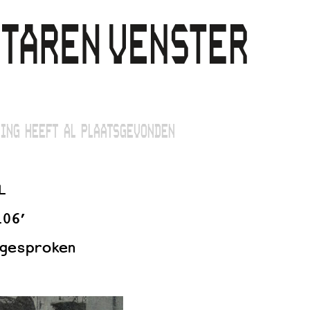
ING HEEFT AL PLAATSGEVONDEN
L
106’
 gesproken