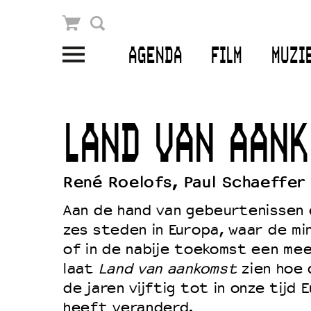
Winkelmandje
Zoek
AGENDA
FILM
MUZI
PLAN JE BEZOEK
Openingstijden & contact
LAND VAN AANK
Bereikbaarheid
Kaartverkoop
René Roelofs, Paul Schaeffer
Aan de hand van gebeurtenissen 
zes steden in Europa, waar de mi
EDUCATIE
of in de nabije toekomst een me
Schoolvoorstellingen
laat
Land van aankomst
zien hoe 
Filmprogramma’s Primair Onderwijs
de jaren vijftig tot in onze tijd
heeft veranderd.