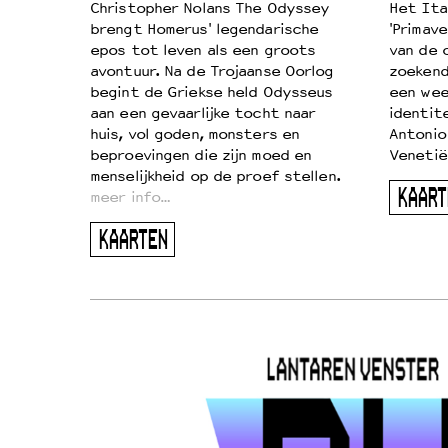
k je de
Christopher Nolans The Odyssey
Het Ita
aires
brengt Homerus' legendarische
'Primave
on
epos tot leven als een groots
van de 
…
avontuur. Na de Trojaanse Oorlog
zoekende
begint de Griekse held Odysseus
een wee
aan een gevaarlijke tocht naar
identit
huis, vol goden, monsters en
Antonio
beproevingen die zijn moed en
Venetië
menselijkheid op de proef stellen.
KAART
meer info…
KAARTEN