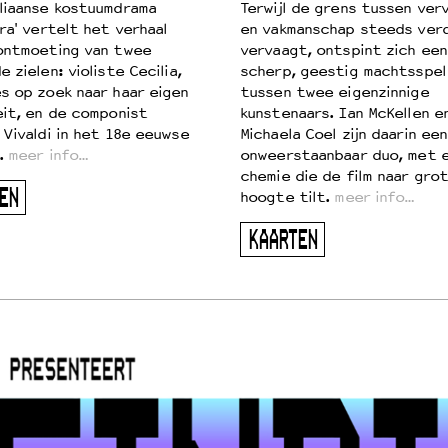
liaanse kostuumdrama
Terwijl de grens tussen verv
ra' vertelt het verhaal
en vakmanschap steeds ver
ontmoeting van twee
vervaagt, ontspint zich een
 zielen: violiste Cecilia,
scherp, geestig machtsspel
s op zoek naar haar eigen
tussen twee eigenzinnige
eit, en de componist
kunstenaars. Ian McKellen e
 Vivaldi in het 18e eeuwse
Michaela Coel zijn daarin een
.
meer info…
onweerstaanbaar duo, met 
chemie die de film naar gro
EN
hoogte tilt.
meer info…
KAARTEN