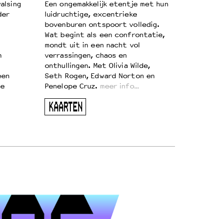
alsing
Een ongemakkelijk etentje met hun
der
luidruchtige, excentrieke
bovenburen ontspoort volledig.
Wat begint als een confrontatie,
mondt uit in een nacht vol
n
verrassingen, chaos en
onthullingen. Met Olivia Wilde,
een
Seth Rogen, Edward Norton en
te
Penelope Cruz.
meer info…
KAARTEN