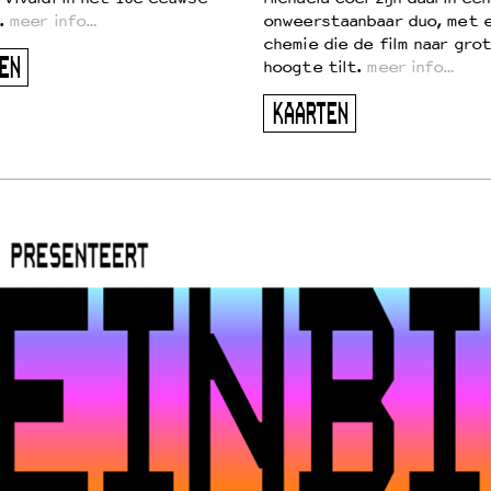
.
meer info…
onweerstaanbaar duo, met 
chemie die de film naar gro
EN
hoogte tilt.
meer info…
KAARTEN