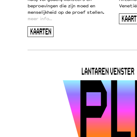
beproevingen die zijn moed en
Venetië
menselijkheid op de proef stellen.
KAART
meer info…
KAARTEN