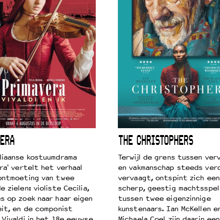
ERA
THE CHRISTOPHERS
liaanse kostuumdrama
Terwijl de grens tussen verv
ra' vertelt het verhaal
en vakmanschap steeds ver
ontmoeting van twee
vervaagt, ontspint zich een
 zielen: violiste Cecilia,
scherp, geestig machtsspel
s op zoek naar haar eigen
tussen twee eigenzinnige
eit, en de componist
kunstenaars. Ian McKellen e
 Vivaldi in het 18e eeuwse
Michaela Coel zijn daarin een