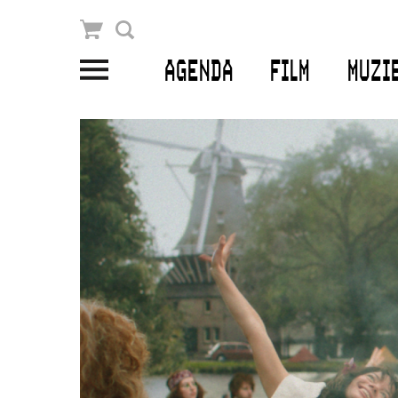
Winkelmandje
Zoek
AGENDA
FILM
MUZI
PLAN JE BEZOEK
Openingstijden & contact
Bereikbaarheid
Kaartverkoop
EDUCATIE
Schoolvoorstellingen
Filmprogramma’s Primair Onderwijs