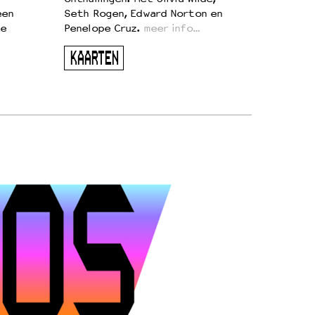
een
Seth Rogen, Edward Norton en
te
Penelope Cruz.
meer info…
KAARTEN