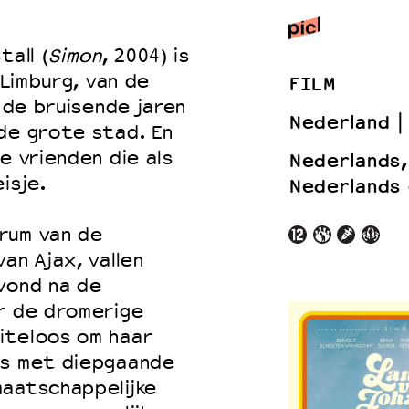
all (
Simon
, 2004) is
 Limburg, van de
FILM
 VNPF
n de bruisende jaren
Nederland
de grote stad. En
e vrienden die als
Nederlands,
isje.
Nederlands 
rum van de
an Ajax, vallen
vond na de
r de dromerige
iteloos om haar
gs met diepgaande
maatschappelijke