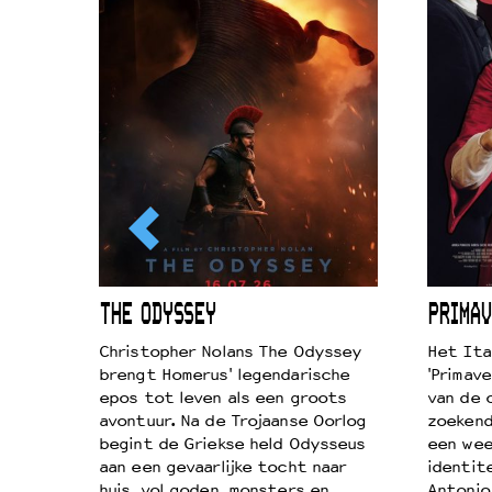
ICL
THE ODYSSEY
PRIMAV
k je de
Christopher Nolans The Odyssey
Het Ita
aires
brengt Homerus' legendarische
'Primave
on
epos tot leven als een groots
van de 
…
avontuur. Na de Trojaanse Oorlog
zoekende
begint de Griekse held Odysseus
een wee
aan een gevaarlijke tocht naar
identit
huis, vol goden, monsters en
Antonio