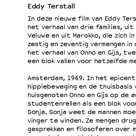
Eddy Terstall
Duurzaamheid
In deze nieuwe film van Eddy Terst
Culturele boycot Israël
het verhaal van drie families, uit
Ruimte voor artistieke vrijheid –
Veluwe en uit Marokko, die zich i
zestig en zeventig vermengen in 
het verhaal van Onno en Gijs, twe
een blok vallen voor hetzelfde me
Amsterdam, 1969. In het epicent
hippiebeweging en de thuisbasis v
huisgenoten Onno en Gijs op de a
studentenrellen als een blok voo
Sonja. Sonja weet de mannen moe
vinger te winden. Ze mengen dru
gesprekken en filosoferen over 