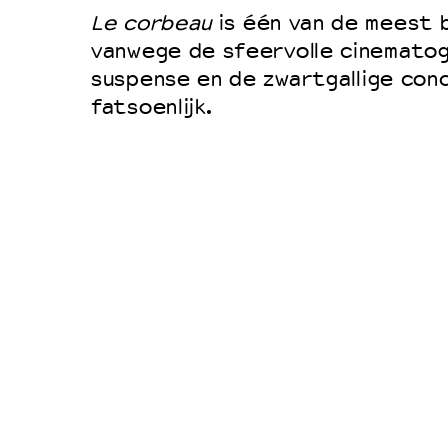
Filmprogramma’s VO/MBO
Le corbeau
is één van de meest b
Speciale educatieprogramma’s
vanwege de sfeervolle cinematog
suspense en de zwartgallige concl
fatsoenlijk.
OVER LANTARENVENSTER
Wat we doen
Werken bij
Wie is wie
Word vriend
Historie
Partners
Huisregels
Privacyverklaring
Integriteits- en gedragscode