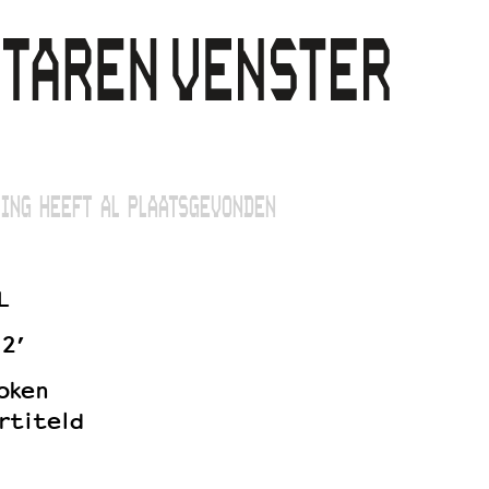
ING HEEFT AL PLAATSGEVONDEN
L
2’
oken
rtiteld