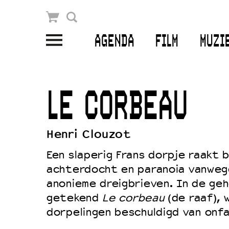
Winkelmandje
Zoek
AGENDA
FILM
MUZI
PLAN JE BEZOEK
Openingstijden & contact
LE CORBEAU
Bereikbaarheid
Kaartverkoop
Henri Clouzot
Een slaperig Frans dorpje raakt
achterdocht en paranoia vanweg
EDUCATIE
anonieme dreigbrieven. In de geh
Schoolvoorstellingen
getekend
Le corbeau
(de raaf), 
Filmprogramma’s Primair Onderwijs
dorpelingen beschuldigd van onfa