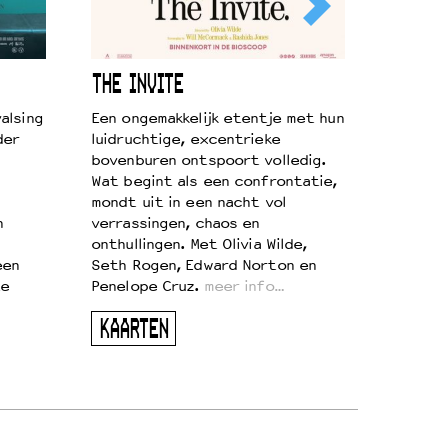
THE INVITE
alsing
Een ongemakkelijk etentje met hun
der
luidruchtige, excentrieke
bovenburen ontspoort volledig.
Wat begint als een confrontatie,
mondt uit in een nacht vol
n
verrassingen, chaos en
onthullingen. Met Olivia Wilde,
een
Seth Rogen, Edward Norton en
te
Penelope Cruz.
meer info…
KAARTEN