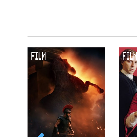
Duurzaamheid
Culturele boycot Israël
Ruimte voor artistieke vrijheid –
FILM
FILM