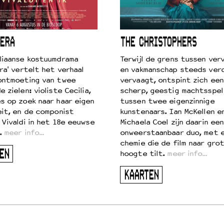
ERA
THE CHRISTOPHERS
liaanse kostuumdrama
Terwijl de grens tussen verv
ra' vertelt het verhaal
en vakmanschap steeds ver
ontmoeting van twee
vervaagt, ontspint zich een
 zielen: violiste Cecilia,
scherp, geestig machtsspel
s op zoek naar haar eigen
tussen twee eigenzinnige
eit, en de componist
kunstenaars. Ian McKellen e
 Vivaldi in het 18e eeuwse
Michaela Coel zijn daarin een
.
meer info…
onweerstaanbaar duo, met 
chemie die de film naar gro
EN
hoogte tilt.
meer info…
KAARTEN