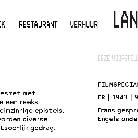
EK
RESTAURANT
VERHUUR
DEZE VOORSTELL
FILMSPECIA
 besmet met
FR
1943
9
e een reeks
Frans gespr
eimzinnige epistels,
Engels onde
worden diverse
tsoenlijk gedrag.