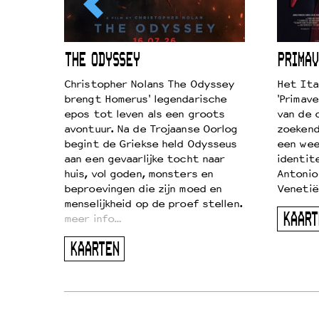
ICL
THE ODYSSEY
PRIMAV
k je de
Christopher Nolans The Odyssey
Het Ita
aires
brengt Homerus' legendarische
'Primave
on
epos tot leven als een groots
van de 
…
avontuur. Na de Trojaanse Oorlog
zoekende
begint de Griekse held Odysseus
een wee
aan een gevaarlijke tocht naar
identit
huis, vol goden, monsters en
Antonio
beproevingen die zijn moed en
Venetië
menselijkheid op de proef stellen.
KAART
meer info…
KAARTEN