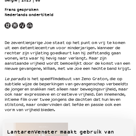
België
2023
88’
Frans gesproken
Nederlands ondertiteld
OVER LANTARENVENSTER
Wat we doen
Werken bij
Wie is wie
De zeventienjarige Joe staat op het punt om vrij te komen
Word vriend
uit een detentiecentrum voor minderjarigen. Wanneer de
Historie
rechter zijn vrijlating goedkeurt kan hij zelfstandig gaan
wonen, iets waar hij hevig naar verlangt. Maar zijn
Partners
aanstaande vrijheid wordt bemoeilijkt door de komst van een
Huisregels
nieuwe gevangene, William, met wie Joe een hechte band krijgt.
Privacyverklaring
Le paradis
is het speelfilmdebuut van Zeno Graton, die op
Integriteits- en gedragscode
subtiele wijze de beperkingen van gevangenschap verbeeldt:
Duurzaamheid
de jongeren snakken niet alleen naar bewegingsvrijheid, maar
ook naar expressieve en creatieve vrijheid. Een innemende,
Culturele boycot Israël
intieme film over twee jongens die dachten dat hun leven
Ruimte voor artistieke vrijheid – VNPF
stilstond, maar ondervinden dat liefde en passie ook een
vorm van vrijheid bieden.
LantarenVenster maakt gebruik van