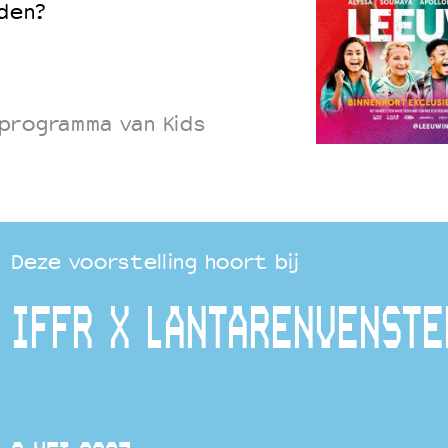
uden?
programma van Kids
Deze voorstelling hoort bij
IFFR X LANTARENVENSTE