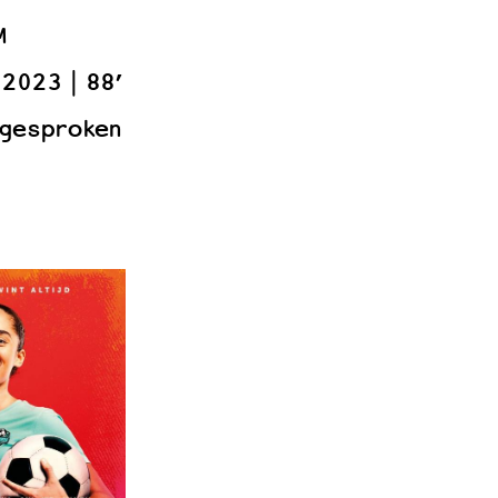
M
2023
88’
 gesproken