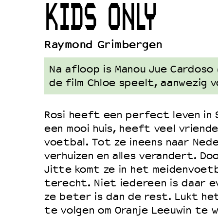
KIDS ONLY
Duurzaamheid
Culturele boycot Israël
Raymond Grimbergen
Ruimte voor artistieke vrijheid –
Na afloop is Manou Jue Cardoso 
de film Chloe speelt, aanwezig 
Rosi heeft een perfect leven in 
een mooi huis, heeft veel vriend
voetbal. Tot ze ineens naar Ned
verhuizen en alles verandert. Do
Jitte komt ze in het meidenvoet
terecht. Niet iedereen is daar e
ze beter is dan de rest. Lukt he
te volgen om Oranje Leeuwin te 