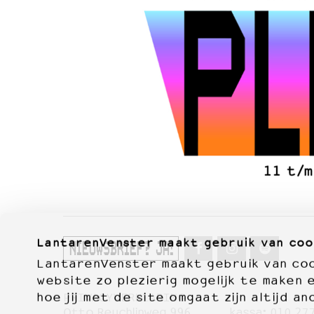
LantarenVenster maakt gebruik van coo
NIEUWSBRIEF? JA!
LantarenVenster maakt gebruik van cook
website zo plezierig mogelijk te maken 
hoe jij met de site omgaat zijn altijd an
PRIVACYVERKLARING
Otto Reuchlinweg 996
kassa:
010 27