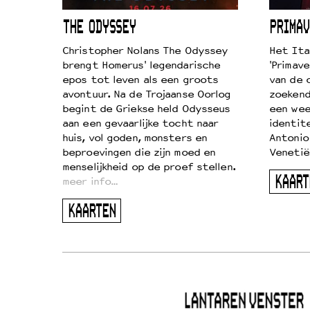
ICL
THE ODYSSEY
PRIMAV
k je de
Christopher Nolans The Odyssey
Het Ita
aires
brengt Homerus' legendarische
'Primave
on
epos tot leven als een groots
van de 
…
avontuur. Na de Trojaanse Oorlog
zoekende
begint de Griekse held Odysseus
een wee
aan een gevaarlijke tocht naar
identit
huis, vol goden, monsters en
Antonio
beproevingen die zijn moed en
Venetië
menselijkheid op de proef stellen.
KAART
meer info…
KAARTEN