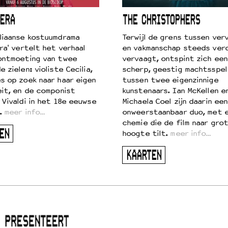
ERA
THE CHRISTOPHERS
liaanse kostuumdrama
Terwijl de grens tussen verv
ra' vertelt het verhaal
en vakmanschap steeds ver
ontmoeting van twee
vervaagt, ontspint zich een
 zielen: violiste Cecilia,
scherp, geestig machtsspel
s op zoek naar haar eigen
tussen twee eigenzinnige
eit, en de componist
kunstenaars. Ian McKellen e
 Vivaldi in het 18e eeuwse
Michaela Coel zijn daarin een
.
meer info…
onweerstaanbaar duo, met 
chemie die de film naar gro
EN
hoogte tilt.
meer info…
KAARTEN