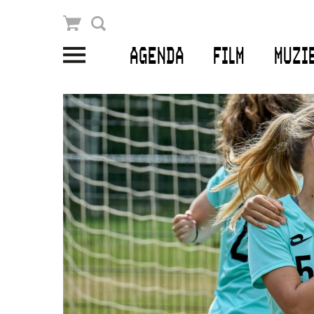
Winkelmandje
Zoek
AGENDA
FILM
MUZI
PLAN JE BEZOEK
Openingstijden & contact
Bereikbaarheid
Kaartverkoop
EDUCATIE
Schoolvoorstellingen
Filmprogramma’s Primair Onderwijs