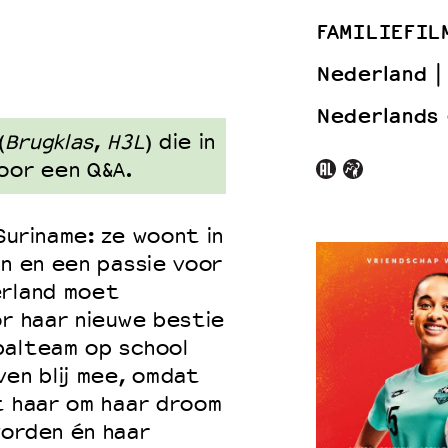
FAMILIEFIL
Nederland
 VNPF
Nederlands
(
Brugklas
,
H3L
) die in
voor een Q&A.
Suriname: ze woont in
en en een passie voor
erland moet
or haar nieuwe bestie
balteam op school
ven blij mee, omdat
t haar om haar droom
worden én haar