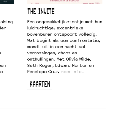
THE INVITE
alsing
Een ongemakkelijk etentje met hun
der
luidruchtige, excentrieke
bovenburen ontspoort volledig.
Wat begint als een confrontatie,
mondt uit in een nacht vol
n
verrassingen, chaos en
onthullingen. Met Olivia Wilde,
een
Seth Rogen, Edward Norton en
te
Penelope Cruz.
meer info…
KAARTEN