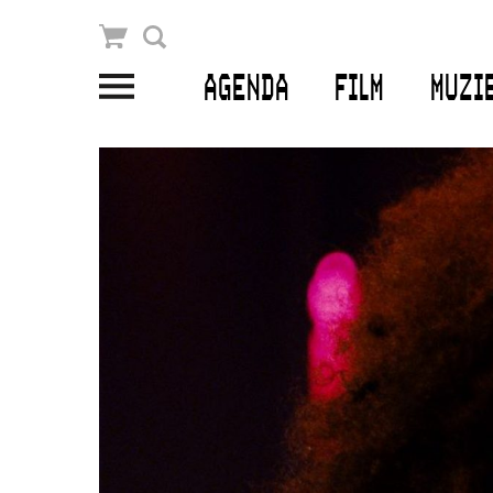
Winkelmandje
Zoek
AGENDA
FILM
MUZI
PLAN JE BEZOEK
Openingstijden & contact
Bereikbaarheid
Kaartverkoop
EDUCATIE
Schoolvoorstellingen
Filmprogramma’s Primair Onderwijs