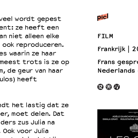
t veel wordt gepest
lent: ze heeft een
 VNPF
FILM
n niet alleen elke
r ook reproduceren.
Frankrijk
2
es waarin ze haar
Frans gespr
meest trots is ze op
Nederlands 
m, de geur van haar
ulos) heeft
indt het lastig dat ze
er, moet delen. Dat
ers zus Julia na
 Ook voor Julia