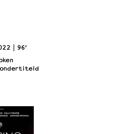
022
96’
oken
ondertiteld