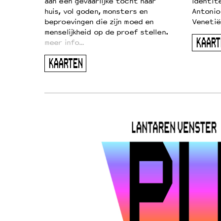
aan een gevaarlijke tocht naar
identit
huis, vol goden, monsters en
Antonio
beproevingen die zijn moed en
Venetië
menselijkheid op de proef stellen.
KAART
meer info…
KAARTEN