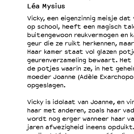
Léa Mysius
Duurzaamheid
Vicky, een eigenzinnig meisje da
Culturele boycot Israël
op school, heeft een magisch ta
Ruimte voor artistieke vrijheid –
buitengewoon reukvermogen en ka
geur die ze ruikt herkennen, maa
Haar kamer staat vol glazen potj
geurenverzameling bewaart. Het 
de potjes waarin ze, in het gehei
moeder Joanne (Adèle Exarchopo
opgeslagen.
Vicky is idolaat van Joanne, en v
haar met anderen, zoals haar vad
wordt nog erger wanneer haar vad
jaren afwezigheid ineens opduikt.