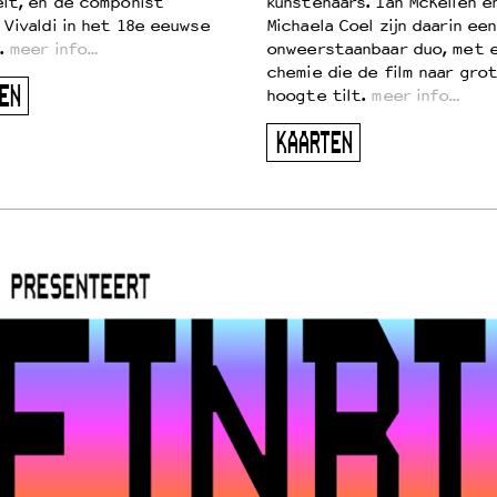
eit, en de componist
kunstenaars. Ian McKellen e
 Vivaldi in het 18e eeuwse
Michaela Coel zijn daarin een
.
meer info…
onweerstaanbaar duo, met 
chemie die de film naar gro
EN
hoogte tilt.
meer info…
KAARTEN