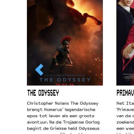
ICL
THE ODYSSEY
PRIMAV
k je de
Christopher Nolans The Odyssey
Het Ita
aires
brengt Homerus' legendarische
'Primave
on
epos tot leven als een groots
van de 
…
avontuur. Na de Trojaanse Oorlog
zoekende
begint de Griekse held Odysseus
een wee