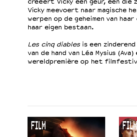
creëert Vicky een geur, één die z
Vicky meevoert naar magische her
werpen op de geheimen van haar 
haar eigen bestaan.
Les cinq diables
is een zinderend
van de hand van Léa Mysius (Ava) 
wereldpremière op het filmfestiv
FILM
FILM