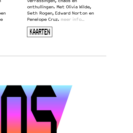
n
verrassingen, chaos en
onthullingen. Met Olivia Wilde,
een
Seth Rogen, Edward Norton en
te
Penelope Cruz.
meer info…
KAARTEN