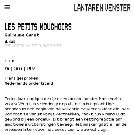
AGENDA
FILM
MUZIEK
RESTAURANT
VERHUUR
LES PETITS MOUCHOIRS
Guillaume Canet
Winkelmandje
Zoek
5E WEEK
DEZE VOORSTELLING HEEFT AL PLAATSGEVONDEN
PLAN JE BEZOEK
Openingstijden & contact
FILM
Bereikbaarheid
FR
2011
153’
Kaartverkoop
Frans gesproken
Nederlands ondertiteld
EDUCATIE
Ieder jaar nodigen de rijke restauranthouder Max en zijn
vrouw Véro hun vriendengroep uit om in hun prachtige
Schoolvoorstellingen
strandhuis het begin van de vakantie te vieren. Maar dit jaar,
Filmprogramma’s Primair Onderwijs
voordat ze vanuit Parijs vertrekken, raakt hun vriend Ludo
gewond bij een ongeluk. Dit brengt een kettingreactie aan
Filmprogramma’s VO/MBO
emotionele uitbarstingen teweeg. Het masker gaat af en de
Speciale educatieprogramma’s
vrienden laten voor het eerst zien wie ze echt zijn.