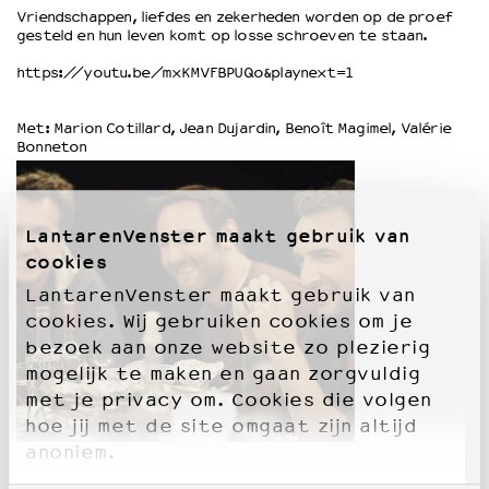
Vriendschappen, liefdes en zekerheden worden op de proef
gesteld en hun leven komt op losse schroeven te staan.
OVER LANTARENVENSTER
https://youtu.be/mxKMVFBPUQo&playnext=1
Wat we doen
Werken bij
Met: Marion Cotillard, Jean Dujardin, Benoît Magimel, Valérie
Wie is wie
Bonneton
Word vriend
Historie
Partners
LantarenVenster maakt gebruik van
Huisregels
cookies
Privacyverklaring
Integriteits- en gedragscode
LantarenVenster maakt gebruik van
Duurzaamheid
cookies. Wij gebruiken cookies om je
Culturele boycot Israël
bezoek aan onze website zo plezierig
Ruimte voor artistieke vrijheid – VNPF
mogelijk te maken en gaan zorgvuldig
met je privacy om. Cookies die volgen
hoe jij met de site omgaat zijn altijd
anoniem.