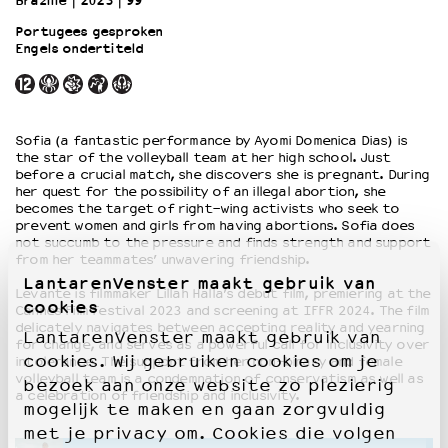
Brazilië
2023
99’
Portugees gesproken
Engels ondertiteld
OVER LANTARENVENSTER
Wat we doen
Werken bij
Wie is wie
Sofia (a fantastic performance by Ayomi Domenica Dias) is
Word vriend
the star of the volleyball team at her high school. Just
Historie
before a crucial match, she discovers she is pregnant. During
her quest for the possibility of an illegal abortion, she
Partners
becomes the target of right-wing activists who seek to
Huisregels
prevent women and girls from having abortions. Sofia does
not succumb to the pressure and finds strength and support
Privacyverklaring
from her teammates’ unwavering friendship.
Integriteits- en gedragscode
LantarenVenster maakt gebruik van
Duurzaamheid
Levante is filmmaker Lillah Halla’s debut film, premiering at the
cookies
Cannes Film Festival 2023 and screening at IFFR 2024. The film
Culturele boycot Israël
delicately navigates between accepting reality and yearning
LantarenVenster maakt gebruik van
Ruimte voor artistieke vrijheid – VNPF
for change, and serves as a powerful call for inclusivity over
cookies. Wij gebruiken cookies om je
intolerance. The support from her non-binary and female
volleyball team is a condemnation of conservatism as well as
bezoek aan onze website zo plezierig
a celebration of friendship and inclusivity.
mogelijk te maken en gaan zorgvuldig
met je privacy om. Cookies die volgen