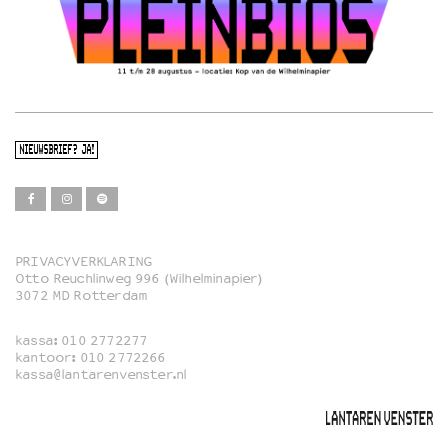
NIEUWSBRIEF? JA!
PRIVACYVERKLARING
Otto Reuchlinweg 996 (Wilhelminapier)
Film
3072 MD Rotterdam
Muziek
kassa:
010 2772277
Familie
kantoor:
010 2772266
kassa@lantarenvenster.nl
Film in English
Rotterdams Open Doek