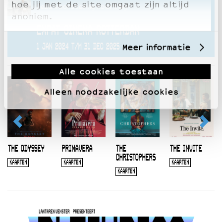
hoe jij met de site omgaat zijn altijd
Deze voorstelling hoort bij
anoniem.
EXPAT CINEMA ROTTERDAM
Meer informatie
1 JAN 2024 T/M 31 DEC 2025
Alle cookies toestaan
Alleen noodzakelijke cookies
THE ODYSSEY
PRIMAVERA
THE
THE INVITE
CHRISTOPHERS
KAARTEN
KAARTEN
KAARTEN
KAARTEN