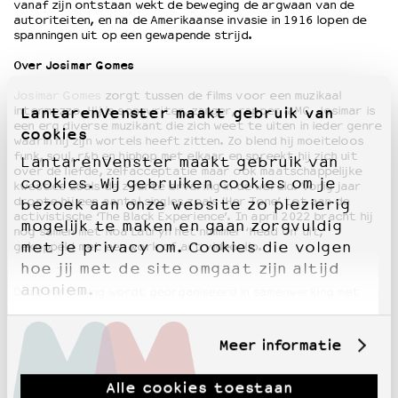
vanaf zijn ontstaan wekt de beweging de argwaan van de
autoriteiten, en na de Amerikaanse invasie in 1916 lopen de
spanningen uit op een gewapende strijd.
Over Josimar Gomes
Josimar Gomes
zorgt tussen de films voor een muzikaal
intermezzo. Hij
is songwriter, zanger, rapper & MC.
Josimar is
LantarenVenster maakt gebruik van
een erg diverse muzikant die zich weet te uiten in ieder genre
cookies
waarin hij zijn wortels heeft zitten. Zo blend hij moeiteloos
funk, soul, r&b en hiphop met elkaar en spreekt hij zich uit
LantarenVenster maakt gebruik van
over de liefde, zelfacceptatie maar ook maatschappelijke
cookies. Wij gebruiken cookies om je
kwesties zoals de zwarte ervaring in de wereld
. Vorig jaar
dropte hij een aantal singles zoals ‘Her Tone’ tot aan de
bezoek aan onze website zo plezierig
activistische ‘The Black Experience’. In april 2022 bracht hij
mogelijk te maken en gaan zorgvuldig
nog samen met Noa Lauryn het nummer ‘Head On’ uit,
met je privacy om. Cookies die volgen
gekoppeld met een work of art videoclip.
hoe jij met de site omgaat zijn altijd
anoniem.
Deze vertoning wordt georganiseerd in samenwerking met
Meer informatie
Alle cookies toestaan