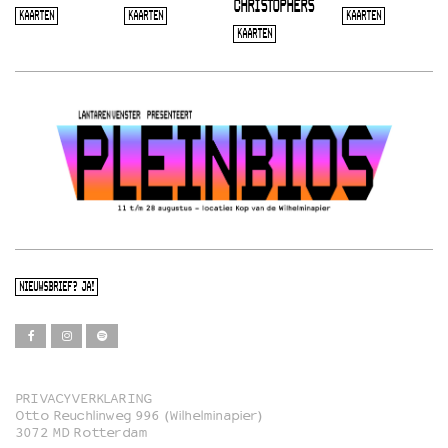
CHRISTOPHERS
KAARTEN
KAARTEN
KAARTEN
KAARTEN
NIEUWSBRIEF? JA!
PRIVACYVERKLARING
Otto Reuchlinweg 996 (Wilhelminapier)
Film
3072 MD Rotterdam