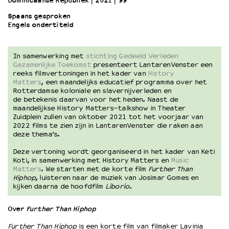
Dominicaanse Republiek
2021
99’
Spaans gesproken
Engels ondertiteld
OVER LANTARENVENSTER
Wat we doen
Werken bij
In samenwerking met
stichting Gedeeld Verleden
Wie is wie
Gezamenlijke Toekomst
presenteert LantarenVenster een
reeks filmvertoningen in het kader van
History
Word vriend
Matters
, een maandelijks educatief programma over het
Historie
Rotterdamse koloniale en slavernijverleden en
de betekenis daarvan voor het heden. Naast de
Partners
maandelijkse History Matters-talkshow in Theater
Huisregels
Zuidplein zullen van oktober 2021 tot het voorjaar van
Privacyverklaring
2022 films te zien zijn in LantarenVenster die raken aan
deze thema’s.
Integriteits- en gedragscode
Duurzaamheid
Deze vertoning wordt georganiseerd in het kader van Keti
Koti, in samenwerking met History Matters en
Music
Culturele boycot Israël
Matters
. We starten met de korte film
Further Than
Ruimte voor artistieke vrijheid – VNPF
Hiphop,
luisteren naar de muziek van Josimar Gomes en
kijken daarna de hoofdfilm
Liborio.
Over
Further Than Hiphop
Further Than Hiphop
is een korte film van filmaker Lavinia