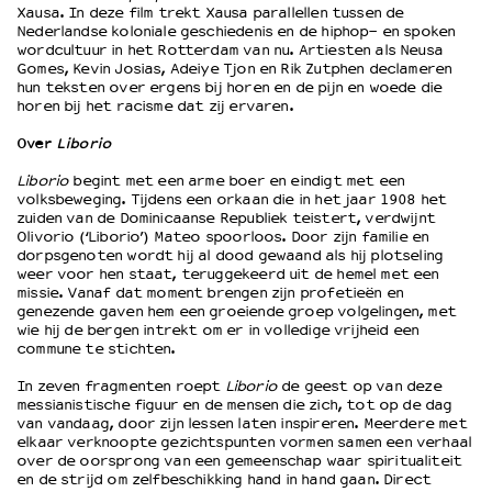
Xausa. In deze film trekt Xausa parallellen tussen de
Nederlandse koloniale geschiedenis en de hiphop- en spoken
wordcultuur in het Rotterdam van nu. Artiesten als Neusa
Gomes, Kevin Josias, Adeiye Tjon en Rik Zutphen declameren
hun teksten over ergens bij horen en de pijn en woede die
horen bij het racisme dat zij ervaren.
Over
Liborio
Liborio
begint met een arme boer en eindigt met een
volksbeweging. Tijdens een orkaan die in het jaar 1908 het
zuiden van de Dominicaanse Republiek teistert, verdwijnt
Olivorio (‘Liborio’) Mateo spoorloos. Door zijn familie en
dorpsgenoten wordt hij al dood gewaand als hij plotseling
weer voor hen staat, teruggekeerd uit de hemel met een
missie. Vanaf dat moment brengen zijn profetieën en
genezende gaven hem een groeiende groep volgelingen, met
wie hij de bergen intrekt om er in volledige vrijheid een
commune te stichten.
In zeven fragmenten roept
Liborio
de geest op van deze
messianistische figuur en de mensen die zich, tot op de dag
van vandaag, door zijn lessen laten inspireren. Meerdere met
elkaar verknoopte gezichtspunten vormen samen een verhaal
over de oorsprong van een gemeenschap waar spiritualiteit
en de strijd om zelfbeschikking hand in hand gaan. Direct