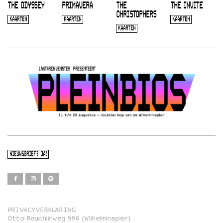
THE ODYSSEY
PRIMAVERA
THE
THE INVITE
CHRISTOPHERS
KAARTEN
KAARTEN
KAARTEN
KAARTEN
NIEUWSBRIEF? JA!
PRIVACYVERKLARING
Otto Reuchlinweg 996 (Wilhelminapier)
Film