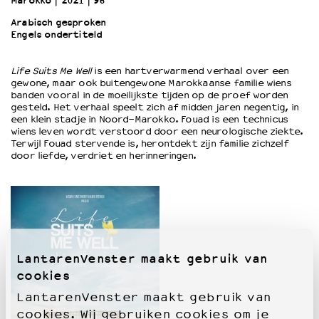
Marokko
2021
96’
Arabisch gesproken
Engels ondertiteld
OVER LANTARENVENSTER
Wat we doen
Life Suits Me Well
is een hartverwarmend verhaal over een
Werken bij
gewone, maar ook buitengewone Marokkaanse familie wiens
Wie is wie
banden vooral in de moeilijkste tijden op de proef worden
Word vriend
gesteld. Het verhaal speelt zich af midden jaren negentig, in
een klein stadje in Noord-Marokko. Fouad is een technicus
Historie
wiens leven wordt verstoord door een neurologische ziekte.
Partners
Terwijl Fouad stervende is, herontdekt zijn familie zichzelf
door liefde, verdriet en herinneringen.
Huisregels
Privacyverklaring
Integriteits- en gedragscode
Duurzaamheid
Culturele boycot Israël
Ruimte voor artistieke vrijheid – VNPF
LantarenVenster maakt gebruik van
cookies
LantarenVenster maakt gebruik van
cookies. Wij gebruiken cookies om je