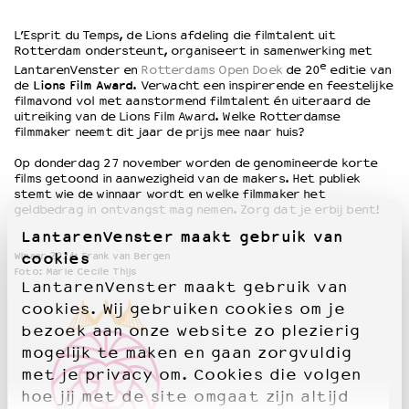
L’Esprit du Temps, de
Lions
afdeling die filmtalent uit
OVER LANTARENVENSTER
Rotterdam ondersteunt, organiseert in samenwerking met
e
Wat we doen
LantarenVenster en
Rotterdams Open Doek
de 20
editie van
de
Lions
Film Award
. Verwacht een inspirerende en feestelijke
Werken bij
filmavond vol met aanstormend filmtalent én uiteraard de
Wie is wie
uitreiking van de
Lions
Film Award. Welke Rotterdamse
filmmaker neemt dit jaar de prijs mee naar huis?
Word vriend
Historie
Op donderdag 27 november worden de genomineerde korte
films getoond in aanwezigheid van de makers. Het publiek
Partners
stemt wie de winnaar wordt en welke filmmaker het
Huisregels
geldbedrag in ontvangst mag nemen. Zorg dat je erbij bent!
Privacyverklaring
LantarenVenster maakt gebruik van
Integriteits- en gedragscode
cookies
Winaar 2024: Frank van Bergen
Duurzaamheid
Foto: Marie Cecile Thijs
LantarenVenster maakt gebruik van
Culturele boycot Israël
cookies. Wij gebruiken cookies om je
Ruimte voor artistieke vrijheid – VNPF
bezoek aan onze website zo plezierig
mogelijk te maken en gaan zorgvuldig
met je privacy om. Cookies die volgen
hoe jij met de site omgaat zijn altijd