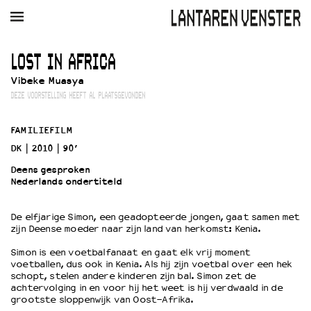
AGENDA
FILM
MUZIEK
RESTAURANT
VERHUUR
LOST IN AFRICA
Vibeke Muasya
Winkelmandje
Zoek
DEZE VOORSTELLING HEEFT AL PLAATSGEVONDEN
PLAN JE BEZOEK
FAMILIEFILM
Openingstijden & contact
DK
2010
90’
Bereikbaarheid
Deens gesproken
Kaartverkoop
Nederlands ondertiteld
De elfjarige Simon, een geadopteerde jongen, gaat samen met
EDUCATIE
zijn Deense moeder naar zijn land van herkomst: Kenia.
Schoolvoorstellingen
Simon is een voetbalfanaat en gaat elk vrij moment
Filmprogramma’s Primair Onderwijs
voetballen, dus ook in Kenia. Als hij zijn voetbal over een hek
schopt, stelen andere kinderen zijn bal. Simon zet de
Filmprogramma’s VO/MBO
achtervolging in en voor hij het weet is hij verdwaald in de
Speciale educatieprogramma’s
grootste sloppenwijk van Oost-Afrika.