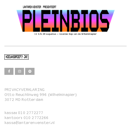
NIEUWSBRIEF? JA!
PRIVACYVERKLARING
Otto Reuchlinweg 996 (Wilhelminapier)
Film
3072 MD Rotterdam
Muziek
kassa:
010 2772277
Familie
kantoor:
010 2772266
kassa@lantarenvenster.nl
Film in English