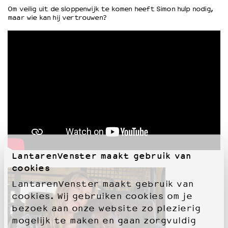
Om veilig uit de sloppenwijk te komen heeft Simon hulp nodig,
maar wie kan hij vertrouwen?
OVER LANTARENVENSTER
Wat we doen
Werken bij
Wie is wie
Word vriend
Historie
Partners
Huisregels
Privacyverklaring
Integriteits- en gedragscode
Duurzaamheid
LantarenVenster maakt gebruik van
Culturele boycot Israël
cookies
Ruimte voor artistieke vrijheid – VNPF
LantarenVenster maakt gebruik van
cookies. Wij gebruiken cookies om je
bezoek aan onze website zo plezierig
mogelijk te maken en gaan zorgvuldig