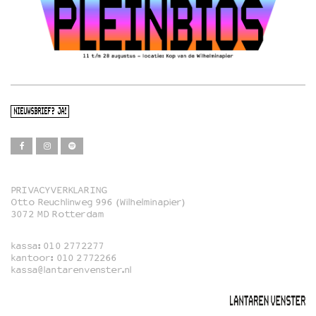
NIEUWSBRIEF? JA!
PRIVACYVERKLARING
Otto Reuchlinweg 996 (Wilhelminapier)
Film
3072 MD Rotterdam
Muziek
kassa:
010 2772277
Familie
kantoor:
010 2772266
kassa@lantarenvenster.nl
Film in English
Rotterdams Open Doek