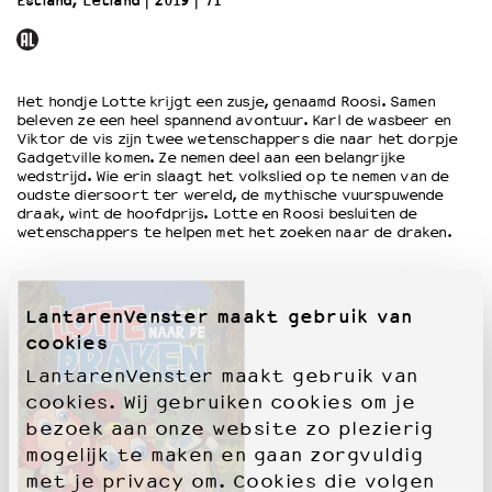
Estland, Letland
2019
71’
OVER LANTARENVENSTER
Wat we doen
Het hondje Lotte krijgt een zusje, genaamd Roosi. Samen
Werken bij
beleven ze een heel spannend avontuur. Karl de wasbeer en
Wie is wie
Viktor de vis zijn twee wetenschappers die naar het dorpje
Gadgetville komen. Ze nemen deel aan een belangrijke
Word vriend
wedstrijd. Wie erin slaagt het volkslied op te nemen van de
Historie
oudste diersoort ter wereld, de mythische vuurspuwende
draak, wint de hoofdprijs. Lotte en Roosi besluiten de
Partners
wetenschappers te helpen met het zoeken naar de draken.
Huisregels
Privacyverklaring
Integriteits- en gedragscode
LantarenVenster maakt gebruik van
Duurzaamheid
cookies
Culturele boycot Israël
Ruimte voor artistieke vrijheid – VNPF
LantarenVenster maakt gebruik van
cookies. Wij gebruiken cookies om je
bezoek aan onze website zo plezierig
mogelijk te maken en gaan zorgvuldig
met je privacy om. Cookies die volgen