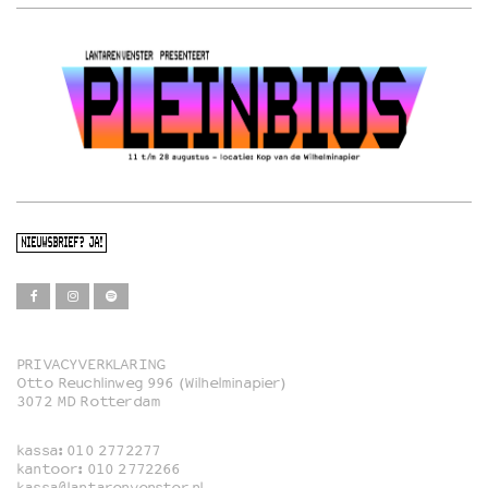
NIEUWSBRIEF? JA!
PRIVACYVERKLARING
Otto Reuchlinweg 996 (Wilhelminapier)
Film
3072 MD Rotterdam
Muziek
kassa:
010 2772277
Familie
kantoor:
010 2772266
kassa@lantarenvenster.nl