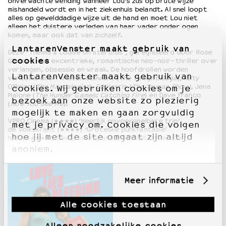
onverwachte wending wanneer Lou’s zus op brute wijze
mishandeld wordt en in het ziekenhuis belandt. Al snel loopt
alles op gewelddadige wijze uit de hand en moet Lou niet
alleen het duistere verleden van haar vader onder ogen
komen, maar ook dat van zichzelf.
LantarenVenster maakt gebruik van
Deze “Thelma & Louise on steroids”, geregisseerd door Rose
cookies
Glass, is een excentrieke, romantische neo-noir-thriller over
verlangen, obsessie en wraak. De hoofdrollen worden
LantarenVenster maakt gebruik van
vertolkt door Kristen Stewart (
The Twilight Saga
), Katy
O’Brian (
The Mandalorian
), Ed Harris (
The Truman Show)
, Jena
cookies. Wij gebruiken cookies om je
Malone (
The Hunger Games: Catching Fire
) en Dave Franco
bezoek aan onze website zo plezierig
(
Now You See Me
).
mogelijk te maken en gaan zorgvuldig
VPRO Cinema (★★★★)
‘Heerlijk onvoorspelbare trip’
met je privacy om. Cookies die volgen
de Volkskrant (★★★★)
‘Groteske punkfantasie’
hoe jij met de site omgaat zijn altijd
NRC (★★★★★) ‘
Sexy, smerig absurdistisch universum’
anoniem.
Meer informatie
Alle cookies toestaan
Alleen noodzakelijke cookies