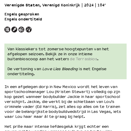
Verenigde Staten, Verenigd Koninkrijk
2024
104’
Engels gesproken
OVER LANTARENVENSTER
Engels ondertiteld
Wat we doen
Werken bij
Wie is wie
Word vriend
Van klassiekers tot zomerse hoogtepunten van het
Historie
afgelopen seizoen. Bekijk ze in onze intieme
Partners
buitenbioscoop aan het water:
de Terrasbios
.
Huisregels
De vertoning van
Love Lies Bleeding
is met Engelse
Privacyverklaring
ondertiteling.
Integriteits- en gedragscode
Duurzaamheid
In een afgelegen dorp in New Mexico wordt het leven van
sportschoolmanager Lou (Kristen Stewart) volledig op zijn
Culturele boycot Israël
kop gezet wanneer bodybuilder Jackie in haar sportschool
Ruimte voor artistieke vrijheid – VNPF
verschijnt. Jackie, die werkt bij de schietbaan van Lou’s
criminele vader (Ed Harris), zet alles op alles om te trainen
voor de belangrijkste bodybuildwedstrijd in Las Vegas, iets
waar Lou haar maar ál te graag bij helpt.
Het prille maar intense liefdesgeluk krijgt echter een