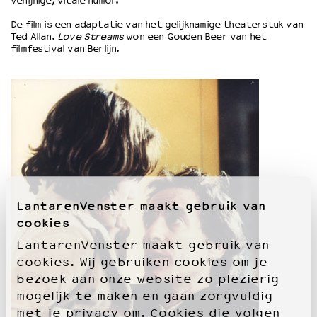
venijnige, vitale humor.
De film is een adaptatie van het gelijknamige theaterstuk van
OVER LANTARENVENSTER
Ted Allan.
Love Streams
won een Gouden Beer van het
filmfestival van Berlijn.
Wat we doen
Werken bij
Wie is wie
Word vriend
Historie
Partners
Huisregels
Privacyverklaring
Integriteits- en gedragscode
LantarenVenster maakt gebruik van
Duurzaamheid
cookies
Culturele boycot Israël
Ruimte voor artistieke vrijheid – VNPF
LantarenVenster maakt gebruik van
cookies. Wij gebruiken cookies om je
bezoek aan onze website zo plezierig
mogelijk te maken en gaan zorgvuldig
met je privacy om. Cookies die volgen