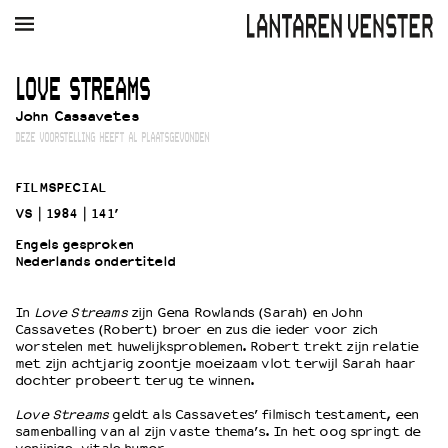
AGENDA
FILM
MUZIEK
RESTAURANT
VERHUUR
LOVE STREAMS
John Cassavetes
Winkelmandje
Zoek
DEZE VOORSTELLING HEEFT AL PLAATSGEVONDEN
PLAN JE BEZOEK
FILMSPECIAL
Openingstijden & contact
VS
1984
141’
Bereikbaarheid
Engels gesproken
Kaartverkoop
Nederlands ondertiteld
In
Love Streams
zijn Gena Rowlands (Sarah) en John
EDUCATIE
Cassavetes (Robert) broer en zus die ieder voor zich
worstelen met huwelijksproblemen. Robert trekt zijn relatie
Schoolvoorstellingen
met zijn achtjarig zoontje moeizaam vlot terwijl Sarah haar
Filmprogramma’s Primair Onderwijs
dochter probeert terug te winnen.
Filmprogramma’s VO/MBO
Love Streams
geldt als Cassavetes’ filmisch testament, een
Speciale educatieprogramma’s
samenballing van al zijn vaste thema’s. In het oog springt de