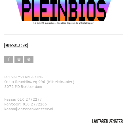
NIEUWSBRIEF? JA!
PRIVACYVERKLARING
Otto Reuchlinweg 996 (Wilhelminapier)
Film
3072 MD Rotterdam
Muziek
kassa:
010 2772277
Familie
kantoor:
010 2772266
kassa@lantarenvenster.nl
Film in English
Rotterdams Open Doek