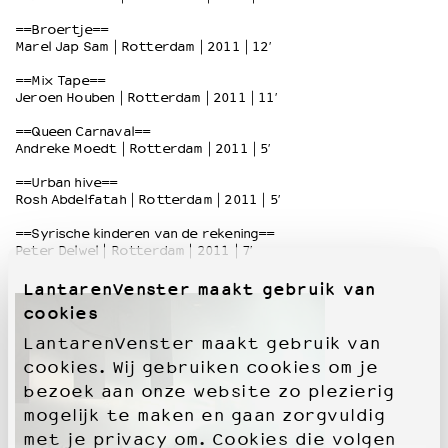
==Broertje==
Marel Jap Sam | Rotterdam | 2011 | 12′
OVER LANTARENVENSTER
Wat we doen
==Mix Tape==
Jeroen Houben | Rotterdam | 2011 | 11′
Werken bij
Wie is wie
==Queen Carnaval==
Word vriend
Andreke Moedt | Rotterdam | 2011 | 5′
Historie
==Urban hive==
Partners
Rosh Abdelfatah | Rotterdam | 2011 | 5′
Huisregels
==Syrische kinderen van de rekening==
Privacyverklaring
Peter Delwel | Rotterdam | 2011 | 7′
Integriteits- en gedragscode
LantarenVenster maakt gebruik van
Duurzaamheid
cookies
Culturele boycot Israël
Ruimte voor artistieke vrijheid – VNPF
LantarenVenster maakt gebruik van
cookies. Wij gebruiken cookies om je
bezoek aan onze website zo plezierig
mogelijk te maken en gaan zorgvuldig
met je privacy om. Cookies die volgen