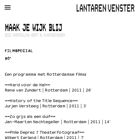
AGENDA
FILM
MUZIEK
RESTAURANT
VERHUUR
MAAK JE WIJK BLIJ
DEZE VOORSTELLING HEEFT AL PLAATSGEVONDEN
Winkelmandje
Zoek
FILMSPECIAL
PLAN JE BEZOEK
90’
Openingstijden & contact
Bereikbaarheid
Een programma met Rotterdamse films:
Kaartverkoop
==Hard voor de Hal==
Rene van Zundert | Rotterdam | 2011 | 26′
==History of the Title Sequence==
EDUCATIE
Jurjen Versteeg | Rotterdam | 2011 | 3′
Schoolvoorstellingen
Filmprogramma’s Primair Onderwijs
==Zo grijs als een duif==
Jan-Maarten Nachtegeller | Rotterdam | 2011 | 14′
Filmprogramma’s VO/MBO
Speciale educatieprogramma’s
==Phile Deprez ? Theaterfotograaf==
Wilbert Eerland | Rotterdam | 2011 | 7′