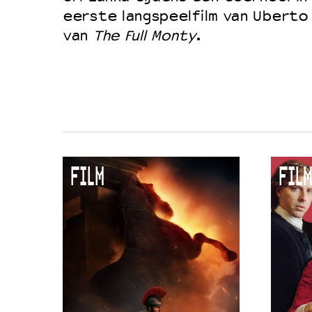
eerste langspeelfilm van Uberto 
Duurzaamheid
van
The Full Monty
.
Culturele boycot Israël
Ruimte voor artistieke vrijheid –
FILM
FILM