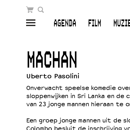
Winkelmandje
Zoek
AGENDA
FILM
MUZI
PLAN JE BEZOEK
Openingstijden & contact
MACHAN
Bereikbaarheid
Kaartverkoop
Uberto Pasolini
Onverwacht speelse komedie over
sloppenwijken in Sri Lanka en de 
EDUCATIE
van 23 jonge mannen hieraan te 
Schoolvoorstellingen
Filmprogramma’s Primair Onderwijs
Een groep jonge mannen uit de sl
Colombo besluit de inschrijving v