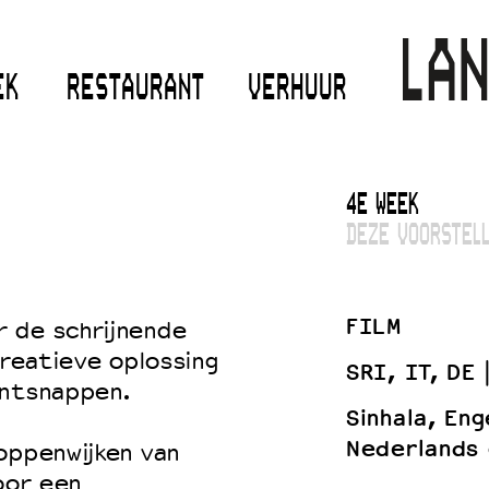
EK
RESTAURANT
VERHUUR
4E WEEK
DEZE VOORSTELL
FILM
 de schrijnende
creatieve oplossing
SRI, IT, DE
ontsnappen.
Sinhala, En
Nederlands 
oppenwijken van
oor een