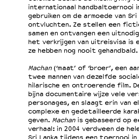
Filmprogramma’s VO/MBO
internationaal handbaltoernooi i
Speciale educatieprogramma’s
gebruiken om de armoede van Sri
ontvluchten. Ze stellen een fict
samen en ontvangen een uitnodig
OVER LANTARENVENSTER
het verkrijgen van uitreisvisa is
Wat we doen
ze hebben nog nooit gehandbald.
Werken bij
Machan
(‘maat’ of ‘broer’, een a
Wie is wie
twee mannen van dezelfde sociale
Word vriend
hilarische en ontroerende film. D
Historie
bijna documentaire wijze vele ver
personages, en slaagt erin van e
Partners
complexe en gedetailleerde kar
Huisregels
geven.
Machan
is gebaseerd op e
Privacyverklaring
verhaal: in 2004 verdween de hel
Integriteits- en gedragscode
Sri Lanka tijdens een toernooi in 