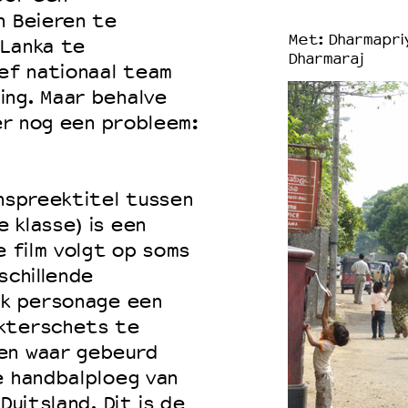
n Beieren te
Met: Dharmapriy
 Lanka te
Dharmaraj
ief nationaal team
ing. Maar behalve
 er nog een probleem:
anspreektitel tussen
 klasse) is een
e film volgt op soms
schillende
lk personage een
akterschets te
en waar gebeurd
e handbalploeg van
Duitsland. Dit is de