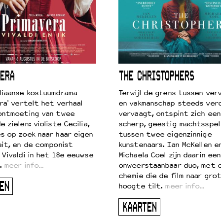
ERA
THE CHRISTOPHERS
liaanse kostuumdrama
Terwijl de grens tussen verv
ra' vertelt het verhaal
en vakmanschap steeds ver
ontmoeting van twee
vervaagt, ontspint zich een
 zielen: violiste Cecilia,
scherp, geestig machtsspel
s op zoek naar haar eigen
tussen twee eigenzinnige
eit, en de componist
kunstenaars. Ian McKellen e
 Vivaldi in het 18e eeuwse
Michaela Coel zijn daarin een
.
meer info…
onweerstaanbaar duo, met 
chemie die de film naar gro
EN
hoogte tilt.
meer info…
KAARTEN