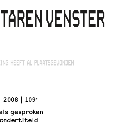
ING HEEFT AL PLAATSGEVONDEN
2008
109’
gels gesproken
ondertiteld