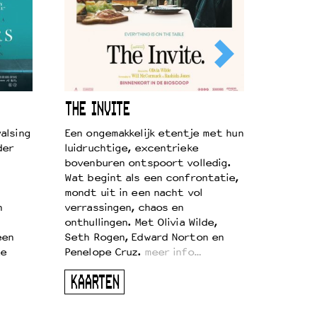
THE INVITE
alsing
Een ongemakkelijk etentje met hun
der
luidruchtige, excentrieke
bovenburen ontspoort volledig.
Wat begint als een confrontatie,
mondt uit in een nacht vol
n
verrassingen, chaos en
onthullingen. Met Olivia Wilde,
een
Seth Rogen, Edward Norton en
te
Penelope Cruz.
meer info…
KAARTEN