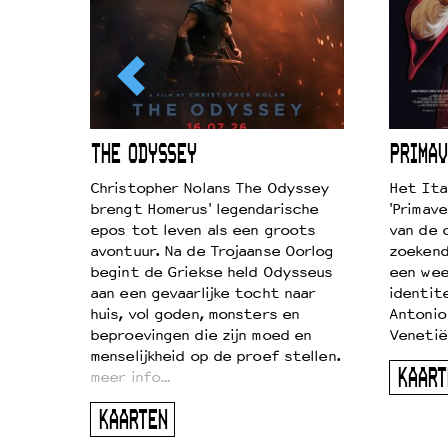
ICL
THE ODYSSEY
PRIMAV
k je de
Christopher Nolans The Odyssey
Het Ita
aires
brengt Homerus' legendarische
'Primave
on
epos tot leven als een groots
van de 
…
avontuur. Na de Trojaanse Oorlog
zoekende
begint de Griekse held Odysseus
een wee
aan een gevaarlijke tocht naar
identit
huis, vol goden, monsters en
Antonio
beproevingen die zijn moed en
Venetië
menselijkheid op de proef stellen.
KAART
meer info…
KAARTEN