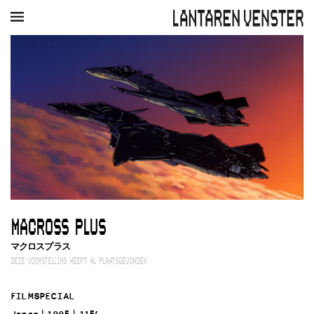
AGENDA
FILM
MUZIEK
RESTAURANT
VERHUUR
Winkelmandje
Zoek
PLAN JE BEZOEK
Openingstijden & contact
Bereikbaarheid
Kaartverkoop
MACROSS PLUS
EDUCATIE
マクロスプラス
Schoolvoorstellingen
DEZE VOORSTELLING HEEFT AL PLAATSGEVONDEN
Filmprogramma’s Primair Onderwijs
Filmprogramma’s VO/MBO
FILMSPECIAL
Speciale educatieprogramma’s