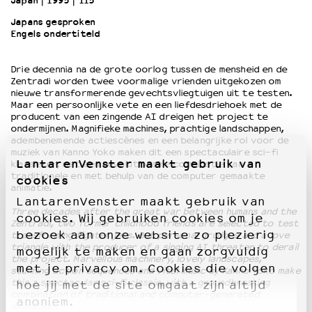
Japan
1995
115’
Japans gesproken
Engels ondertiteld
OVER LANTARENVENSTER
Wat we doen
Drie decennia na de grote oorlog tussen de mensheid en de
Werken bij
Zentradi worden twee voormalige vrienden uitgekozen om
Wie is wie
nieuwe transformerende gevechtsvliegtuigen uit te testen.
Word vriend
Maar een persoonlijke vete en een liefdesdriehoek met de
producent van een zingende AI dreigen het project te
Historie
ondermijnen. Magnifieke machines, prachtige landschappen,
Partners
adembenemende actiescènes en een belangrijke rol voor de
muziek van Kanno Yoko maken dit een spectaculaire sci-fi
Huisregels
LantarenVenster maakt gebruik van
klassieker, met een revolutionaire combinatie van
Privacyverklaring
traditionele en met behulp van de computer gemaakte
cookies
Integriteits- en gedragscode
animatie.
LantarenVenster maakt gebruik van
Duurzaamheid
Three decades after the great war between humans and the
cookies. Wij gebruiken cookies om je
Culturele boycot Israël
Zentradi, two former childhood friends are selected to test
bezoek aan onze website zo plezierig
transforming fighter jets. But personal grudges and a love
Ruimte voor artistieke vrijheid – VNPF
triangle with the producer of a singing AI threaten to derail
mogelijk te maken en gaan zorgvuldig
the project. Marvellous machinery, lovely landscapes,
met je privacy om. Cookies die volgen
stunning action sequences and vital music by Kanno Yoko make
this a spectacular sci-fi classic, with a groundbreaking
hoe jij met de site omgaat zijn altijd
combination of traditional and computer-generated
anoniem.
animation.