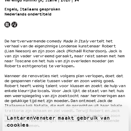
Verenigd Koninkrijk, Italië
2020
94’
Engels, Italiaans gesproken
Nederlands ondertiteld
OVER LANTARENVENSTER
Wat we doen
Werken bij
Wie is wie
De hartverwarmende comedy
Made in Italy
vertelt het
Word vriend
verhaal van de eigenzinnige Londense kunstenaar Robert
Historie
(Liam Neeson) en zijn zoon Jack (Michaél Richardson). Jack is
van zijn vader vervreemd geraakt, maar reist samen met hem
Partners
naar Toscane om het huis van zijn overleden moeder (en
Huisregels
Roberts echtgenote) te verkopen.
Privacyverklaring
Wanneer de renovaties niet volgens plan verlopen, doet dat
Integriteits- en gedragscode
de gespannen relatie tussen vader en zoon weinig goed.
Duurzaamheid
Robert heeft weinig talent voor klussen en zoekt de hulp van
enkele kleurrijke locals. Voor Jack lijkt de staat van het huis
Culturele boycot Israël
een weerspiegeling van zijn zoektocht naar herinneringen aan
Ruimte voor artistieke vrijheid – VNPF
de gelukkige tijd met zijn moeder. Dan ontmoet Jack de
Italiaanse kok Natalia, die met de gerechten uit haar lokale
trattoria zijn lichaam en ziel voedt. Terwijl Robert en Jack
het huis in volle glorie herstellen, werken de vader en zoon
LantarenVenster maakt gebruik van
ook aan hun relatie en lijkt hun toekomst een verrassende
cookies
wending te nemen.