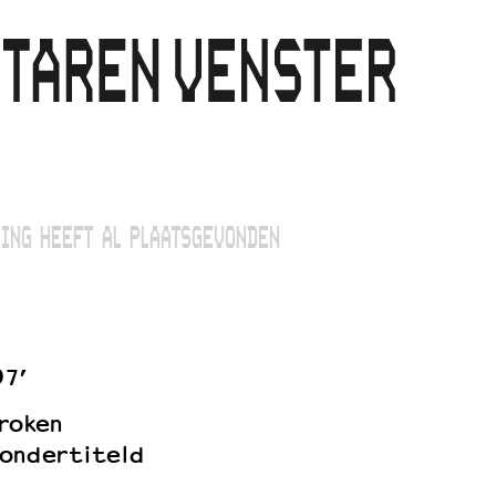
ING HEEFT AL PLAATSGEVONDEN
97’
roken
ondertiteld