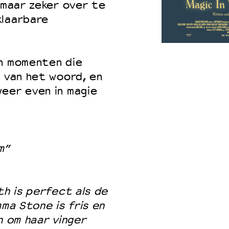
 maar zeker over te
klaarbare
 VNPF
an momenten die
s van het woord, en
eer even in magie
m”
th is perfect als de
mma Stone is fris en
n om haar vinger