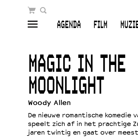
Winkelmandje
Zoek
AGENDA
FILM
MUZI
PLAN JE BEZOEK
Openingstijden & contact
MAGIC IN THE
Bereikbaarheid
Kaartverkoop
MOONLIGHT
Woody Allen
EDUCATIE
De nieuwe romantische komedie v
Schoolvoorstellingen
speelt zich af in het prachtige Z
Filmprogramma’s Primair Onderwijs
jaren twintig en gaat over meeste