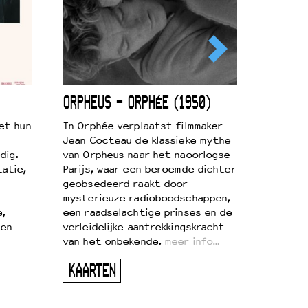
ORPHEUS – ORPHÉE (1950)
et hun
In Orphée verplaatst filmmaker
Jean Cocteau de klassieke mythe
dig.
van Orpheus naar het naoorlogse
atie,
Parijs, waar een beroemde dichter
geobsedeerd raakt door
mysterieuze radioboodschappen,
e,
een raadselachtige prinses en de
 en
verleidelijke aantrekkingskracht
van het onbekende.
meer info…
KAARTEN