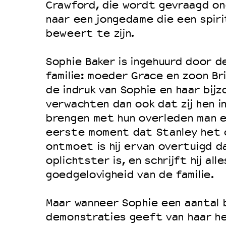
Filmprogramma’s VO/MBO
Crawford, die wordt gevraagd o
Speciale educatieprogramma’s
naar een jongedame die een spir
beweert te zijn.
OVER LANTARENVENSTER
Sophie Baker is ingehuurd door de
familie: moeder Grace en zoon Br
Wat we doen
de indruk van Sophie en haar bijz
Werken bij
verwachten dan ook dat zij hen i
Wie is wie
brengen met hun overleden man e
eerste moment dat Stanley het 
Word vriend
ontmoet is hij ervan overtuigd da
Historie
oplichtster is, en schrijft hij al
Partners
goedgelovigheid van de familie.
Huisregels
Maar wanneer Sophie een aantal 
Privacyverklaring
demonstraties geeft van haar he
Integriteits- en gedragscode