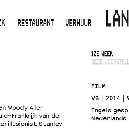
EK
RESTAURANT
VERHUUR
10E WEEK
DEZE VOORSTELL
FILM
VS
2014
an Woody Allen
Engels gesp
uid-Frankrijk van de
Nederlands 
rillusionist Stanley