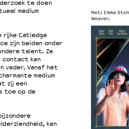
nderzoek te doen
itueel medium
Met: Emma Stone
Weaver.
 rijke Catledge
ice zijn beiden onder
ondere talent. Ze
n contact kan
n vader. Vanaf het
charmante medium
t zij een
les toe op de
bijzondere
lderziendheid, kan