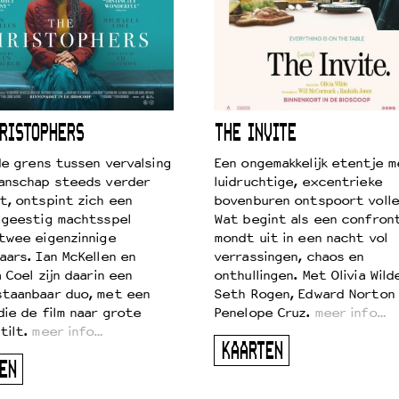
RISTOPHERS
THE INVITE
 de grens tussen vervalsing
Een ongemakkelijk etentje m
anschap steeds verder
luidruchtige, excentrieke
t, ontspint zich een
bovenburen ontspoort volle
 geestig machtsspel
Wat begint als een confront
twee eigenzinnige
mondt uit in een nacht vol
aars. Ian McKellen en
verrassingen, chaos en
 Coel zijn daarin een
onthullingen. Met Olivia Wild
taanbaar duo, met een
Seth Rogen, Edward Norton
die de film naar grote
Penelope Cruz.
meer info…
tilt.
meer info…
KAARTEN
EN