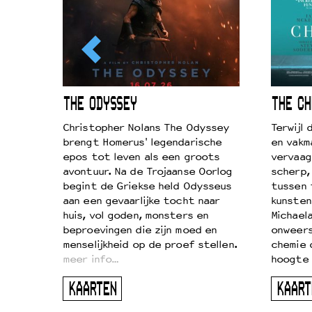
ICL
THE ODYSSEY
THE CH
k je de
Christopher Nolans The Odyssey
Terwijl
aires
brengt Homerus' legendarische
en vakm
on
epos tot leven als een groots
vervaag
…
avontuur. Na de Trojaanse Oorlog
scherp,
begint de Griekse held Odysseus
tussen 
aan een gevaarlijke tocht naar
kunsten
huis, vol goden, monsters en
Michaela
beproevingen die zijn moed en
onweers
menselijkheid op de proef stellen.
chemie 
meer info…
hoogte 
KAARTEN
KAART