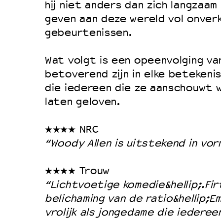
hij niet anders dan zich langzaam
Duurzaamheid
geven aan deze wereld vol onver
Culturele boycot Israël
gebeurtenissen.
Ruimte voor artistieke vrijheid –
Wat volgt is een opeenvolging v
betoverend zijn in elke betekeni
die iedereen die ze aanschouwt w
laten geloven.
★★★★ NRC
“Woody Allen is uitstekend in vor
★★★★ Trouw
“Lichtvoetige komedie&hellip;.Fir
belichaming van de ratio&hellip;E
vrolijk als jongedame die iederee