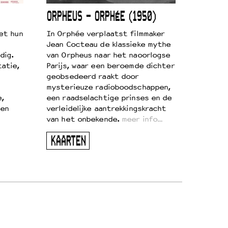
ORPHEUS – ORPHÉE (1950)
et hun
In Orphée verplaatst filmmaker
Jean Cocteau de klassieke mythe
dig.
van Orpheus naar het naoorlogse
atie,
Parijs, waar een beroemde dichter
geobsedeerd raakt door
mysterieuze radioboodschappen,
e,
een raadselachtige prinses en de
 en
verleidelijke aantrekkingskracht
van het onbekende.
meer info…
KAARTEN