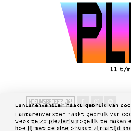
NIEUWSBRIEF? JA!
LantarenVenster maakt gebruik van coo
LantarenVenster maakt gebruik van cook
website zo plezierig mogelijk te maken 
PRIVACYVERKLARING
hoe jij met de site omgaat zijn altijd an
Otto Reuchlinweg 996
kassa:
010 27