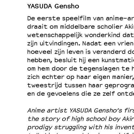
YASUDA Gensho
Duurzaamheid
De eerste speelfilm van anime-a
Culturele boycot Israël
draait om middelbare scholier Aki
Ruimte voor artistieke vrijheid –
wetenschappelijk wonderkind da
zijn uitvindingen. Nadat een vrie
hoeveel zijn leven is veranderd d
hebben, besluit hij een kunstmat
om hem door de tegenslagen te he
zich echter op haar eigen manier,
tweestrijd tussen haar geprogr
en de gevoelens die ze zelf ontd
Anime artist YASUDA Gensho’s firs
the story of high school boy Akir
prodigy struggling with his inven