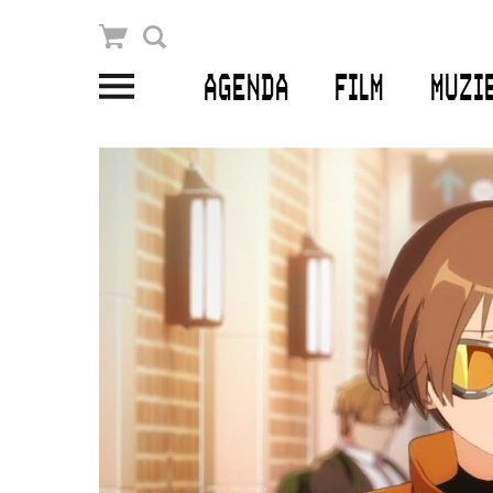
Winkelmandje
Zoek
AGENDA
FILM
MUZI
PLAN JE BEZOEK
Openingstijden & contact
Bereikbaarheid
Kaartverkoop
EDUCATIE
Schoolvoorstellingen
Filmprogramma’s Primair Onderwijs