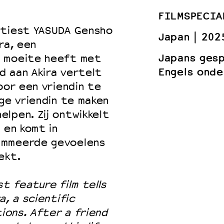
FILMSPECIA
rtiest YASUDA Gensho
Japan
202
ra, een
 VNPF
Japans ges
t moeite heeft met
Engels onde
nd aan Akira vertelt
oor een vriendin te
ige vriendin te maken
lpen. Zij ontwikkelt
 en komt in
ammeerde gevoelens
ekt.
t feature film tells
a, a scientific
tions. After a friend