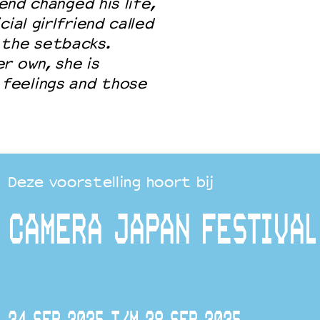
iend changed his life,
ial girlfriend called
 the setbacks.
r own, she is
feelings and those
Deze voorstelling hoort bij
CAMERA JAPAN FESTIVAL