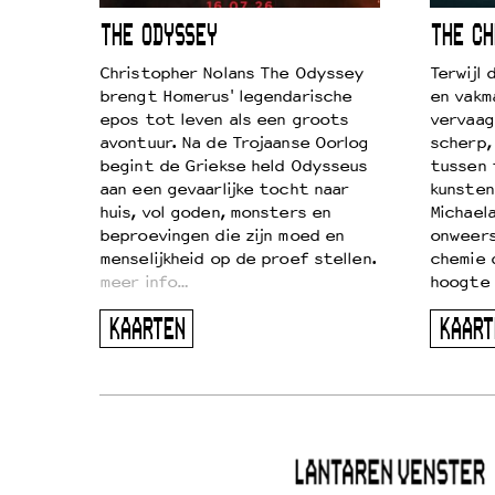
ICL
THE ODYSSEY
THE CH
k je de
Christopher Nolans The Odyssey
Terwijl
aires
brengt Homerus' legendarische
en vakm
on
epos tot leven als een groots
vervaag
…
avontuur. Na de Trojaanse Oorlog
scherp,
begint de Griekse held Odysseus
tussen 
aan een gevaarlijke tocht naar
kunsten
huis, vol goden, monsters en
Michaela
beproevingen die zijn moed en
onweers
menselijkheid op de proef stellen.
chemie 
meer info…
hoogte 
KAARTEN
KAART