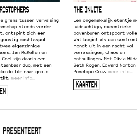
RISTOPHERS
THE INVITE
 de grens tussen vervalsing
Een ongemakkelijk etentje m
anschap steeds verder
luidruchtige, excentrieke
t, ontspint zich een
bovenburen ontspoort volle
 geestig machtsspel
Wat begint als een confront
twee eigenzinnige
mondt uit in een nacht vol
aars. Ian McKellen en
verrassingen, chaos en
 Coel zijn daarin een
onthullingen. Met Olivia Wild
taanbaar duo, met een
Seth Rogen, Edward Norton
die de film naar grote
Penelope Cruz.
meer info…
tilt.
meer info…
KAARTEN
EN