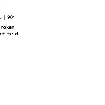
L
5
90’
proken
rtiteld