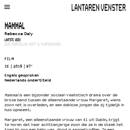
AGENDA
FILM
MUZIEK
RESTAURANT
VERHUUR
MAMMAL
Rebecca Daly
Winkelmandje
Zoek
LAATSTE WEEK
DEZE VOORSTELLING HEEFT AL PLAATSGEVONDEN
PLAN JE BEZOEK
Openingstijden & contact
FILM
Bereikbaarheid
IE
2015
97’
Kaartverkoop
Engels gesproken
Nederlands ondertiteld
EDUCATIE
Mammal
is een bijzonder sociaal-realistisch drama over de
broze band tussen de alleenstaande vrouw Margaret, wiens
Schoolvoorstellingen
zoon net is overleden, en een dakloze jongen die zij tijdelijk in
Filmprogramma’s Primair Onderwijs
huis opneemt.
Filmprogramma’s VO/MBO
Margaret, een alleenstaande vrouw van 41 uit Dublin, krijgt
Speciale educatieprogramma’s
te horen dat haar achttienjarige zoon die ze in de steek liet
toen hij nog een baby was, dood is aangetroffen. In een