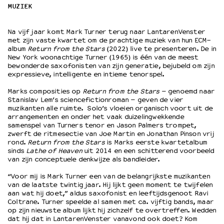
MUZIEK
OVER LANTARENVENSTER
Na vijf jaar komt Mark Turner terug naar LantarenVenster
Wat we doen
met zijn vaste kwartet om de prachtige muziek van hun ECM-
album
Return from the Stars
(2022) live te presenteren. De in
Werken bij
New York woonachtige Turner (1965) is één van de meest
Wie is wie
bewonderde saxofonisten van zijn generatie, bejubeld om zijn
expressieve, intelligente en intieme tenorspel.
Word vriend
Historie
Marks composities op
Return from the Stars
– genoemd naar
Partners
Stanislav Lem’s sciencefictionroman – geven de vier
muzikanten alle ruimte. Solo’s vloeien organisch voort uit de
Huisregels
arrangementen en onder het vaak duizelingwekkende
Privacyverklaring
samenspel van Turners tenor en Jason Palmers trompet,
zwerft de ritmesectie van Joe Martin en Jonathan Pinson vrij
Integriteits- en gedragscode
rond.
Return from the Stars
is Marks eerste kwartetalbum
Duurzaamheid
sinds
Lathe of Heaven
uit 2014 en een schitterend voorbeeld
Culturele boycot Israël
van zijn conceptuele denkwijze als bandleider.
Ruimte voor artistieke vrijheid – VNPF
“Voor mij is Mark Turner een van de belangrijkste muzikanten
van de laatste twintig jaar. Hij lijkt geen moment te twijfelen
aan wat hij doet,” aldus saxofonist en leeftijdsgenoot Ravi
Coltrane. Turner speelde al samen met ca. vijftig bands, maar
op zijn nieuwste album lijkt hij zichzelf te overtreffen. Wedden
dat hij dat in LantarenVenster vanavond ook doet? Kom