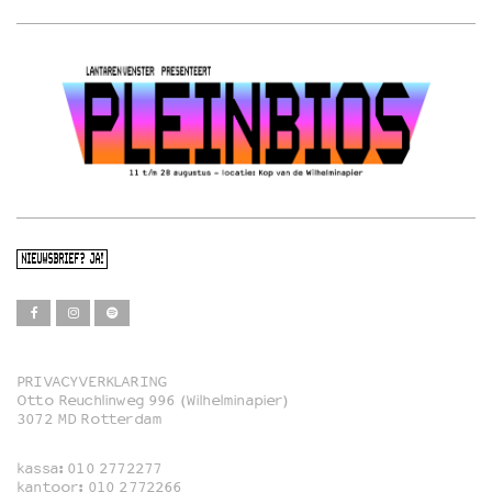
NIEUWSBRIEF? JA!
PRIVACYVERKLARING
Otto Reuchlinweg 996 (Wilhelminapier)
Film
3072 MD Rotterdam
Muziek
kassa:
010 2772277
Familie
kantoor:
010 2772266