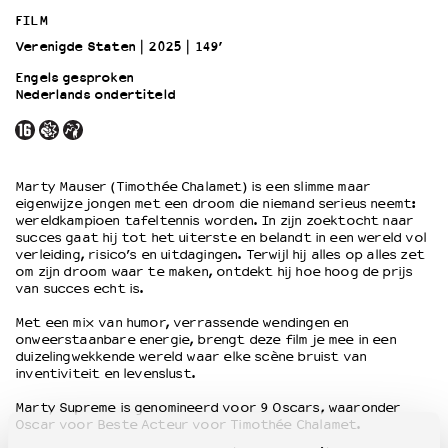
FILM
Verenigde Staten
2025
149’
OVER LANTARENVENSTER
Wat we doen
Engels gesproken
Nederlands ondertiteld
Werken bij
Wie is wie
Word vriend
Historie
Marty Mauser (Timothée Chalamet) is een slimme maar
Partners
eigenwijze jongen met een droom die niemand serieus neemt:
wereldkampioen tafeltennis worden. In zijn zoektocht naar
Huisregels
succes gaat hij tot het uiterste en belandt in een wereld vol
Privacyverklaring
verleiding, risico’s en uitdagingen. Terwijl hij alles op alles zet
Integriteits- en gedragscode
om zijn droom waar te maken, ontdekt hij hoe hoog de prijs
van succes echt is.
Duurzaamheid
Culturele boycot Israël
Met een mix van humor, verrassende wendingen en
onweerstaanbare energie, brengt deze film je mee in een
Ruimte voor artistieke vrijheid – VNPF
duizelingwekkende wereld waar elke scène bruist van
inventiviteit en levenslust.
Marty Supreme is genomineerd voor 9 Oscars, waaronder
Oscar voor Beste Acteur voor Timothée Chalamet.