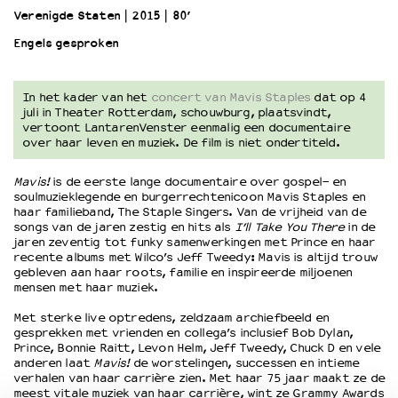
Verenigde Staten
2015
80’
Engels gesproken
OVER LANTARENVENSTER
Wat we doen
Werken bij
In het kader van het
concert van Mavis Staples
dat op 4
Wie is wie
juli in Theater Rotterdam, schouwburg, plaatsvindt,
vertoont LantarenVenster eenmalig een documentaire
Word vriend
over haar leven en muziek. De film is niet ondertiteld.
Historie
Partners
Mavis!
is de eerste lange documentaire over gospel- en
Huisregels
soulmuzieklegende en burgerrechtenicoon Mavis Staples en
haar familieband, The Staple Singers. Van de vrijheid van de
Privacyverklaring
songs van de jaren zestig en hits als
I’ll Take You There
in de
Integriteits- en gedragscode
jaren zeventig tot funky samenwerkingen met Prince en haar
recente albums met Wilco’s Jeff Tweedy: Mavis is altijd trouw
Duurzaamheid
gebleven aan haar roots, familie en inspireerde miljoenen
Culturele boycot Israël
mensen met haar muziek.
Ruimte voor artistieke vrijheid – VNPF
Met sterke live optredens, zeldzaam archiefbeeld en
gesprekken met vrienden en collega’s inclusief Bob Dylan,
Prince, Bonnie Raitt, Levon Helm, Jeff Tweedy, Chuck D en vele
anderen laat
Mavis!
de worstelingen, successen en intieme
verhalen van haar carrière zien. Met haar 75 jaar maakt ze de
meest vitale muziek van haar carrière, wint ze Grammy Awards