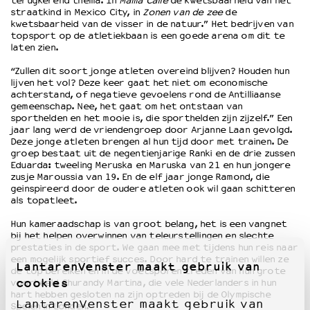
terugkerend thema. In
Mama Calle
de kwetsbaarheid van het
straatkind in Mexico City, in
Zonen van de zee
de
kwetsbaarheid van de visser in de natuur.” Het bedrijven van
OVER LANTARENVENSTER
topsport op de atletiekbaan is een goede arena om dit te
laten zien.
Wat we doen
Werken bij
“Zullen dit soort jonge atleten overeind blijven? Houden hun
lijven het vol? Deze keer gaat het niet om economische
Wie is wie
achterstand, of negatieve gevoelens rond de Antilliaanse
Word vriend
gemeenschap. Nee, het gaat om het ontstaan van
sporthelden en het mooie is, die sporthelden zijn zijzelf.” Een
Historie
jaar lang werd de vriendengroep door Arjanne Laan gevolgd.
Partners
Deze jonge atleten brengen al hun tijd door met trainen. De
Huisregels
groep bestaat uit de negentienjarige Ranki en de drie zussen
Eduarda: tweeling Meruska en Maruska van 21 en hun jongere
Privacyverklaring
zusje Maroussia van 19. En de elf jaar jonge Ramond, die
Integriteits- en gedragscode
geinspireerd door de oudere atleten ook wil gaan schitteren
als topatleet.
Duurzaamheid
Culturele boycot Israël
Hun kameraadschap is van groot belang, het is een vangnet
bij het helpen overwinnen van teleurstellingen en slechte
Ruimte voor artistieke vrijheid – VNPF
prestaties in de sport. We gaan mee met tijdens hun reis naar
een mogelijk sportief succes. Door hard te trainen willen ze
LantarenVenster maakt gebruik van
de top bereiken en in de voetsporen treden van hun grote
cookies
voorbeeld Churandy Martina, die vele Nederlanders in hun
hart hebben gesloten na zijn optreden bij de Olympische
LantarenVenster maakt gebruik van
Spelen in Londen.