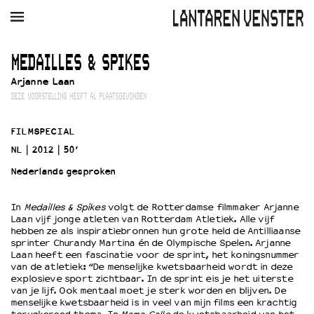
AGENDA
FILM
MUZIEK
RESTAURANT
VERHUUR
MEDAILLES & SPIKES
Arjanne Laan
Winkelmandje
Zoek
DEZE VOORSTELLING HEEFT AL PLAATSGEVONDEN
PLAN JE BEZOEK
FILMSPECIAL
Openingstijden & contact
NL
2012
50’
Bereikbaarheid
Nederlands gesproken
Kaartverkoop
In
Medailles & Spikes
volgt de Rotterdamse filmmaker Arjanne
Laan vijf jonge atleten van Rotterdam Atletiek. Alle vijf
EDUCATIE
hebben ze als inspiratiebronnen hun grote held de Antilliaanse
sprinter Churandy Martina én de Olympische Spelen. Arjanne
Schoolvoorstellingen
Laan heeft een fascinatie voor de sprint, het koningsnummer
Filmprogramma’s Primair Onderwijs
van de atletiek: “De menselijke kwetsbaarheid wordt in deze
explosieve sport zichtbaar. In de sprint eis je het uiterste
Filmprogramma’s VO/MBO
van je lijf. Ook mentaal moet je sterk worden en blijven. De
Speciale educatieprogramma’s
menselijke kwetsbaarheid is in veel van mijn films een krachtig