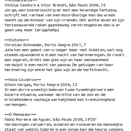
==Romance.38==
Vinícius Casimiro & Vitor Brandt, São Paulo 2008, 15′
Jorge, een scenarioschrijver met een levendige fantasie,
OVER LANTARENVENSTER
schrijft het verhaal van een moordlustige man die wraak
neemt op de minnaar van zijn vriendin. Het echte leven en zijn
Wat we doen
fantasiewereld raken gaandeweg verstrengeld en dan is er
Werken bij
geen weg meer terug&hellip;
Wie is wie
==Outono==
Word vriend
Christian Schneider, Porto Alegre 2007, 7′
Julia kan een geest van vroeger maar niet loslaten, wat nog
Historie
steeds opwindend is in een nacht van herinneringen. Ze rookt
Partners
een sigaret, drinkt een glas wijn en haar eenzaamheid
Huisregels
verdwijnt in een nacht van passie. De getuigen van haar
herinnering zijn enkel het glas wijn en de herfstnacht.
Privacyverklaring
Integriteits- en gedragscode
==Dois Coveiros==
Gilson Vargas, Porto Alegre 2008, 13′
Duurzaamheid
In een dorre woestijn beleven twee tweelingbroers een
Culturele boycot Israël
bizarre situatie, wanneer de hitte van de zon en de
Ruimte voor artistieke vrijheid – VNPF
kristalheldere cachaça werkelijkheid met krankzinnigheid
vermengen.
==O Pensador==
Fabio Moreira de Aguiar, São Paulo 2008, 19’20’
Verslavingen verwarren, isoleren en ironiseren de menselijke
staat van welzijn. Gabriel is een jonge man die keurig volgens