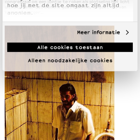
congreszaal om een jointje te roken als plotseling het licht
hoe jij met de site omgaat zijn altijd
uitvalt. Vanaf dat moment gaat alles mis, en gaat het van
anoniem.
kwaad tot erger…
Meer informatie
Alle cookies toestaan
Alleen noodzakelijke cookies