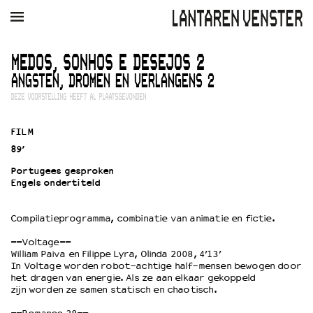
AGENDA
FILM
MUZIEK
RESTAURANT
VERHUUR
MEDOS, SONHOS E DESEJOS 2
ANGSTEN, DROMEN EN VERLANGENS 2
Winkelmandje
Zoek
DEZE VOORSTELLING HEEFT AL PLAATSGEVONDEN
PLAN JE BEZOEK
FILM
Openingstijden & contact
89’
Bereikbaarheid
Portugees gesproken
Kaartverkoop
Engels ondertiteld
Compilatieprogramma, combinatie van animatie en fictie.
EDUCATIE
==Voltage==
Schoolvoorstellingen
William Paiva en Filippe Lyra, Olinda 2008, 4’13’
Filmprogramma’s Primair Onderwijs
In Voltage worden robot-achtige half-mensen bewogen door
het dragen van energie. Als ze aan elkaar gekoppeld
Filmprogramma’s VO/MBO
zijn worden ze samen statisch en chaotisch.
Speciale educatieprogramma’s