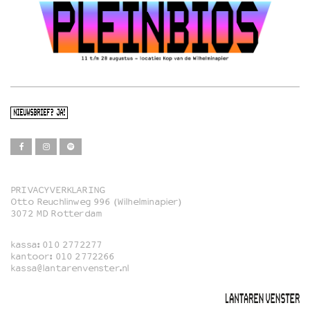
NIEUWSBRIEF? JA!
PRIVACYVERKLARING
Otto Reuchlinweg 996 (Wilhelminapier)
Film
3072 MD Rotterdam
Muziek
kassa:
010 2772277
Familie
kantoor:
010 2772266
kassa@lantarenvenster.nl
Film in English
Rotterdams Open Doek