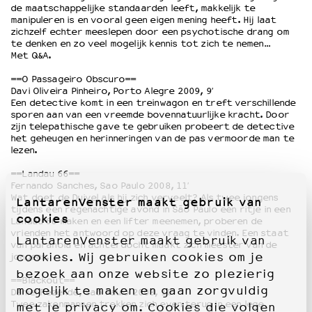
de maatschappelijke standaarden leeft, makkelijk te
manipuleren is en vooral geen eigen mening heeft. Hij laat
zichzelf echter meeslepen door een psychotische drang om
te denken en zo veel mogelijk kennis tot zich te nemen…
Met Q&A.
==O Passageiro Obscuro==
Davi Oliveira Pinheiro, Porto Alegre 2009, 9′
Een detective komt in een treinwagon en treft verschillende
sporen aan van een vreemde bovennatuurlijke kracht. Door
zijn telepathische gave te gebruiken probeert de detective
het geheugen en herinneringen van de pas vermoorde man te
lezen.
==Landau 66==
Fernando Sanches, Sao Paulo 2008, 11′
Wat doet de Duivel als hij zich verveelt? Als twee jongens
LantarenVenster maakt gebruik van
tijdens een regenachtige avond in São Paulo een ritje in een
cookies
Landau 66 maken en een lifter meenemen, proberen de
vrienden het antwoord op deze vraag te vinden. Een staat
LantarenVenster maakt gebruik van
van paranoia en achterdocht maakt zich meester van de
cookies. Wij gebruiken cookies om je
jongens.
bezoek aan onze website zo plezierig
==Blackout==
mogelijk te maken en gaan zorgvuldig
Daniel Rezende, Sao Paulo 2008, 10′
Twee zakenmannen trekken zich even terug in een lege
met je privacy om. Cookies die volgen