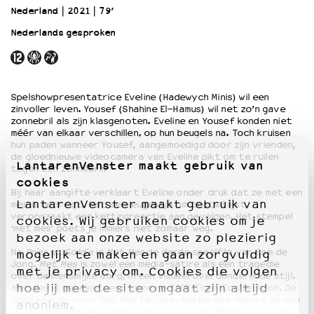
Nederland
2021
79’
Nederlands gesproken
OVER LANTARENVENSTER
Wat we doen
Werken bij
Wie is wie
Spelshowpresentatrice Eveline (Hadewych Minis) wil een
Word vriend
zinvoller leven. Yousef (Shahine El-Hamus) wil net zo’n gave
zonnebril als zijn klasgenoten. Eveline en Yousef konden niet
Historie
méér van elkaar verschillen, op hun beugels na. Toch kruisen
Partners
hun paden wanneer Yousef, aangemoedigd door zijn vrienden,
Huisregels
de gloednieuwe videocamera van Eveline pikt om te ruilen
LantarenVenster maakt gebruik van
tegen een zonnebril.
Privacyverklaring
cookies
Integriteits- en gedragscode
Bij haar aangifte verklaart Eveline onder druk dat ze met een
LantarenVenster maakt gebruik van
mes is bedreigd. Wat een leugentje om bestwil lijkt,
Duurzaamheid
veroorzaakt een kettingreactie aan gevolgen. Het stempel
cookies. Wij gebruiken cookies om je
Culturele boycot Israël
‘met mes’ poets je immers niet zomaar weg.
bezoek aan onze website zo plezierig
Ruimte voor artistieke vrijheid – VNPF
Na
Prins
en
Goldie
is
Met Mes
de derde speelfilm van Sam de
mogelijk te maken en gaan zorgvuldig
Jong.
Met Mes
is zowel een media-satire als een tragedie
met je privacy om. Cookies die volgen
over de menselijke aard, in een visueel overdonderende stijl.
hoe jij met de site omgaat zijn altijd
Met Mes
is geselecteerd voor de IFFR Tiger Competition. De
Jong keerde voor
Met Mes
terug in Amsterdam-Noord na een
anoniem.
uitstapje in de Verenigde Staten voor het filmen van
Goldie
.