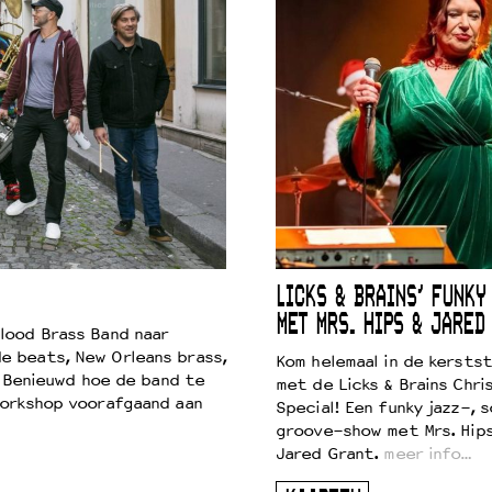
LICKS & BRAINS’ FUNKY
MET MRS. HIPS & JARED
lood Brass Band naar
e beats, New Orleans brass,
Kom helemaal in de kersts
. Benieuwd hoe de band te
met de Licks & Brains Chri
workshop voorafgaand aan
Special! Een funky jazz-, s
groove-show met Mrs. Hip
Jared Grant.
meer info…