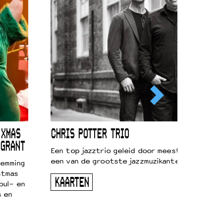
 XMAS
CHRIS POTTER TRIO
 GRANT
Een top jazztrio geleid door meestersaxofonis
een van de grootste jazzmuzikanten van zijn g
temming
stmas
KAARTEN
oul- en
s en