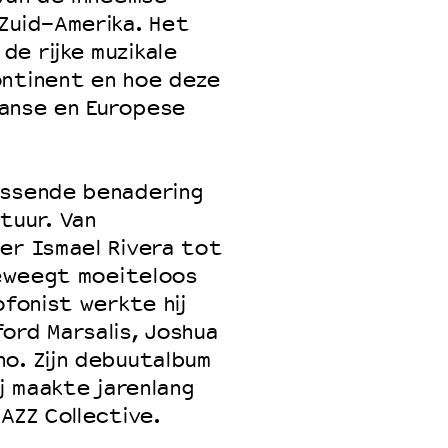
Zuid-Amerika. Het
e rijke muzikale
ontinent en hoe deze
aanse en Europese
assende benadering
tuur. Van
er Ismael Rivera tot
 beweegt moeiteloos
ofonist werkte hij
ord Marsalis, Joshua
o. Zijn debuutalbum
ij maakte jarenlang
AZZ Collective.