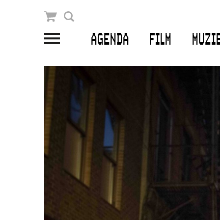
Winkelmandje
Zoek
AGENDA
FILM
MUZI
PLAN JE BEZOEK
Openingstijden & contact
Bereikbaarheid
Kaartverkoop
EDUCATIE
Schoolvoorstellingen
Filmprogramma’s Primair Onderwijs