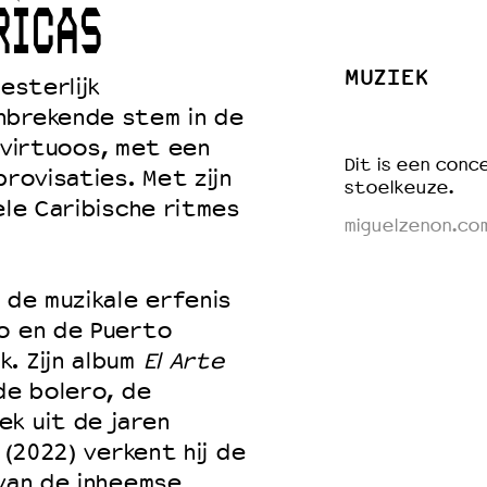
RICAS
MUZIEK
esterlijk
 VNPF
nbrekende stem in de
n virtuoos, met een
Dit is een conce
provisaties. Met zijn
stoelkeuze.
ele Caribische ritmes
miguelzenon.co
 de muzikale erfenis
co en de Puerto
. Zijn album
El Arte
de bolero, de
k uit de jaren
(2022) verkent hij de
 van de inheemse