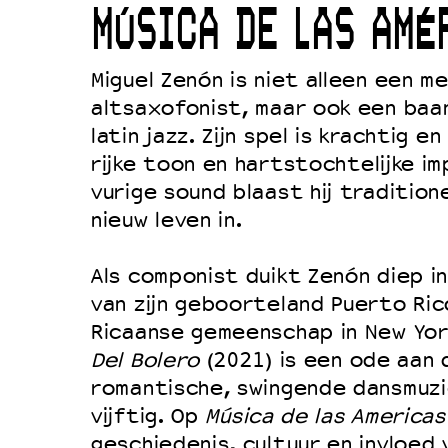
MÚSICA DE LAS AMÉ
Duurzaamheid
Culturele boycot Israël
Miguel Zenón is niet alleen een me
Ruimte voor artistieke vrijheid –
altsaxofonist, maar ook een baa
latin jazz. Zijn spel is krachtig e
rijke toon en hartstochtelijke im
vurige sound blaast hij tradition
nieuw leven in.
Als componist duikt Zenón diep in
van zijn geboorteland Puerto Ri
Ricaanse gemeenschap in New York
Del Bolero
(2021) is een ode aan 
romantische, swingende dansmuzie
vijftig. Op
Música de las Americas
geschiedenis, cultuur en invloed