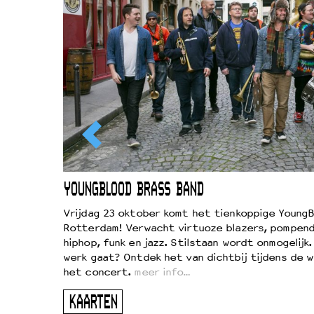
EWOUD
YOUNGBLOOD BRASS BAND
d
Vrijdag 23 oktober komt het tienkoppige YoungB
Rotterdam! Verwacht virtuoze blazers, pompend
!
hiphop, funk en jazz. Stilstaan wordt onmogelijk
vond
werk gaat? Ontdek het van dichtbij tijdens de 
kers
het concert.
meer info…
ugen
KAARTEN