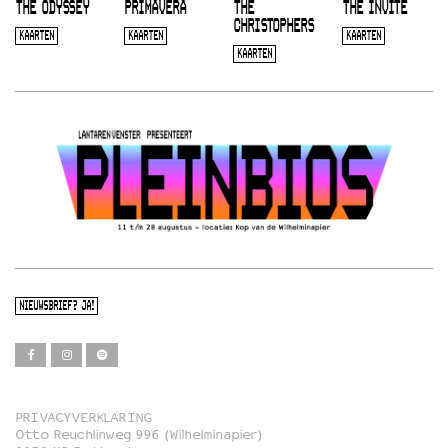
THE ODYSSEY
PRIMAVERA
THE
THE INVITE
CHRISTOPHERS
KAARTEN
KAARTEN
KAARTEN
KAARTEN
NIEUWSBRIEF? JA!
PRIVACYVERKLARING
Otto Reuchlinweg 996 (Wilhelminapier)
Film