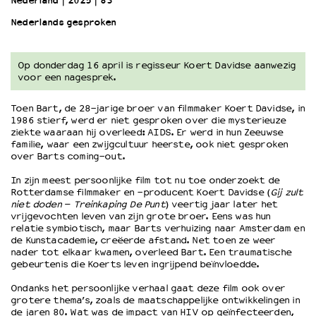
Nederland
2025
83’
Nederlands gesproken
OVER LANTARENVENSTER
Wat we doen
Op donderdag 16 april is regisseur Koert Davidse aanwezig
Werken bij
voor een nagesprek.
Wie is wie
Word vriend
Toen Bart, de 28-jarige broer van filmmaker Koert Davidse, in
1986 stierf, werd er niet gesproken over die mysterieuze
Historie
ziekte waaraan hij overleed: AIDS. Er werd in hun Zeeuwse
Partners
familie, waar een zwijgcultuur heerste, ook niet gesproken
Huisregels
over Barts coming-out.
Privacyverklaring
In zijn meest persoonlijke film tot nu toe onderzoekt de
Integriteits- en gedragscode
Rotterdamse filmmaker en -producent Koert Davidse (
Gij zult
niet doden
–
Treinkaping De Punt
) veertig jaar later het
Duurzaamheid
vrijgevochten leven van zijn grote broer. Eens was hun
Culturele boycot Israël
relatie symbiotisch, maar Barts verhuizing naar Amsterdam en
de Kunstacademie, creëerde afstand. Net toen ze weer
Ruimte voor artistieke vrijheid – VNPF
nader tot elkaar kwamen, overleed Bart. Een traumatische
gebeurtenis die Koerts leven ingrijpend beïnvloedde.
Ondanks het persoonlijke verhaal gaat deze film ook over
grotere thema’s, zoals de maatschappelijke ontwikkelingen in
de jaren 80. Wat was de impact van HIV op geïnfecteerden,