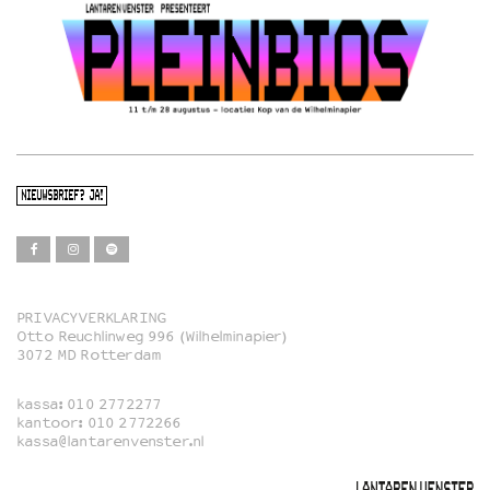
NIEUWSBRIEF? JA!
PRIVACYVERKLARING
Otto Reuchlinweg 996 (Wilhelminapier)
Film
3072 MD Rotterdam
Muziek
kassa:
010 2772277
Familie
kantoor:
010 2772266
kassa@lantarenvenster.nl
Film in English
Rotterdams Open Doek