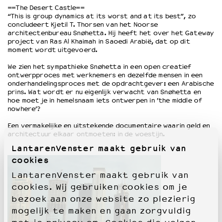
==The Desert Castle==
“This is group dynamics at its worst and at its best”, zo
concludeert Kjetil T. Thorsen van het Noorse
OVER LANTARENVENSTER
architectenbureau Snøhetta. Hij heeft het over het Gateway
Wat we doen
project van Ras Al Khaimah in Saoedi Arabië, dat op dit
moment wordt uitgevoerd.
Werken bij
Wie is wie
We zien het sympathieke Snøhetta in een open creatief
Word vriend
ontwerpproces met werknemers en dezelfde mensen in een
onderhandelingsproces met de opdrachtgever: een Arabische
Historie
prins. Wat wordt er nu eigenlijk verwacht van Snøhetta en
Partners
hoe moet je in hemelsnaam iets ontwerpen in ’the middle of
nowhere’?
Huisregels
Privacyverklaring
Een vermakelijke en uitstekende documentaire waarin geld en
Integriteits- en gedragscode
architectuur elkaar ontmoeten: in de woestijn.
Duurzaamheid
LantarenVenster maakt gebruik van
Culturele boycot Israël
cookies
Ruimte voor artistieke vrijheid – VNPF
LantarenVenster maakt gebruik van
cookies. Wij gebruiken cookies om je
bezoek aan onze website zo plezierig
mogelijk te maken en gaan zorgvuldig