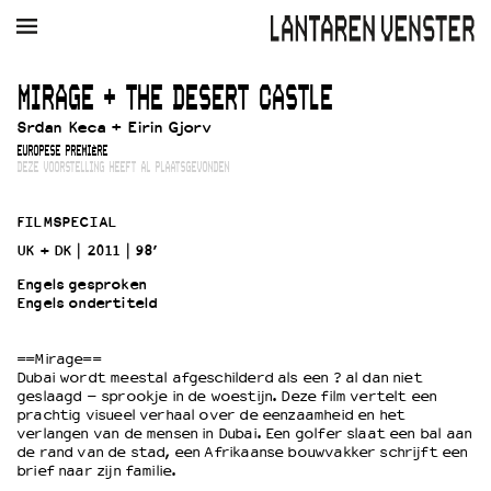
AGENDA
FILM
MUZIEK
RESTAURANT
VERHUUR
MIRAGE + THE DESERT CASTLE
Srdan Keca + Eirin Gjorv
Winkelmandje
Zoek
EUROPESE PREMIÈRE
DEZE VOORSTELLING HEEFT AL PLAATSGEVONDEN
PLAN JE BEZOEK
Openingstijden & contact
FILMSPECIAL
Bereikbaarheid
UK + DK
2011
98’
Kaartverkoop
Engels gesproken
Engels ondertiteld
EDUCATIE
==Mirage==
Dubai wordt meestal afgeschilderd als een ? al dan niet
Schoolvoorstellingen
geslaagd – sprookje in de woestijn. Deze film vertelt een
Filmprogramma’s Primair Onderwijs
prachtig visueel verhaal over de eenzaamheid en het
verlangen van de mensen in Dubai. Een golfer slaat een bal aan
Filmprogramma’s VO/MBO
de rand van de stad, een Afrikaanse bouwvakker schrijft een
Speciale educatieprogramma’s
brief naar zijn familie.