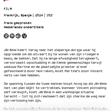
FILM
OVER LANTARENVENSTER
Frankrijk, Spanje
2024
102’
Wat we doen
Frans gesproken
Werken bij
Nederlands ondertiteld
Wie is wie
Word vriend
Historie
Partners
Jérémie keert terug naar het slaperige dorpje waar hij
opgroeide om de uitvaart bij te wonen van zijn vroegere
Huisregels
baas, de bakker. Dat hij na lange afwezigheid terugkeert,
Privacyverklaring
veroorzaakt opschudding in de kleine gemeenschap: terwijl
Integriteits- en gedragscode
weduwe Martine en de plaatselijke priester al snel
gefascineerd door hem raken, moet Martine’s zoon Vincent
Duurzaamheid
niets van hem hebben.
Culturele boycot Israël
De spanning tussen de twee mannen loopt hoog op als Jérémie
Ruimte voor artistieke vrijheid – VNPF
niet van plan blijkt te vertrekken. Wanneer Vincent plotseling
zelf verdwijnt, komt Jérémie in een wanhopige situatie
terecht – tot hij zich realiseert dat zijn charme de weg naar
zijn verlossing kan zijn.
Na het succesvolle
L’inconnu du lac
is regisseur Alain Guiraudie