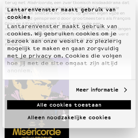
terug met
Miséricorde
, een zwartkomisch misdaaddrama dat
zindert van religieuze huichelarij, onderdrukte seksuele
LantarenVenster maakt gebruik van
verlangens en sinistere motieven. Op geheel eigen wijze en
cookies
tegelijkertijd geïnspireerd door grootmeesters als François
Ozon en Alfred Hitchcock toont Guiraudie een
LantarenVenster maakt gebruik van
onconventionele kijk op thema’s als leven en dood, verlangen
cookies. Wij gebruiken cookies om je
en schaamte.
Miséricorde
ging in première in Cannes en werd
vervolgens laaiend ontvangen door de internationale
bezoek aan onze website zo plezierig
filmpers.
mogelijk te maken en gaan zorgvuldig
met je privacy om. Cookies die volgen
hoe jij met de site omgaat zijn altijd
anoniem.
Meer informatie
Alle cookies toestaan
Alleen noodzakelijke cookies