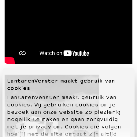
OVER LANTARENVENSTER
Wat we doen
Werken bij
Wie is wie
Word vriend
Historie
Partners
Huisregels
Privacyverklaring
LantarenVenster maakt gebruik van
Integriteits- en gedragscode
cookies
Duurzaamheid
Culturele boycot Israël
LantarenVenster maakt gebruik van
Ruimte voor artistieke vrijheid – VNPF
cookies. Wij gebruiken cookies om je
bezoek aan onze website zo plezierig
mogelijk te maken en gaan zorgvuldig
met je privacy om. Cookies die volgen
hoe jij met de site omgaat zijn altijd