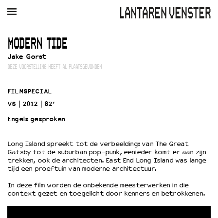
AGENDA
FILM
MUZIEK
RESTAURANT
VERHUUR
MODERN TIDE
Jake Gorst
Winkelmandje
Zoek
DEZE VOORSTELLING HEEFT AL PLAATSGEVONDEN
PLAN JE BEZOEK
FILMSPECIAL
Openingstijden & contact
VS
2012
82’
Bereikbaarheid
Engels gesproken
Kaartverkoop
Long Island spreekt tot de verbeelding: van The Great
Gatsby tot de suburban pop-punk, eenieder komt er aan zijn
EDUCATIE
trekken, ook de architecten. East End Long Island was lange
tijd een proeftuin van moderne architectuur.
Schoolvoorstellingen
Filmprogramma’s Primair Onderwijs
In deze film worden de onbekende meesterwerken in die
context gezet en toegelicht door kenners en betrokkenen.
Filmprogramma’s VO/MBO
Speciale educatieprogramma’s